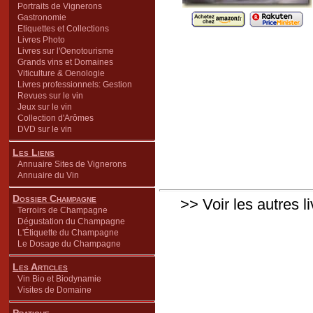
Portraits de Vignerons
Gastronomie
Etiquettes et Collections
Livres Photo
Livres sur l'Oenotourisme
Grands vins et Domaines
Viticulture & Oenologie
Livres professionnels: Gestion
Revues sur le vin
Jeux sur le vin
Collection d'Arômes
DVD sur le vin
Les Liens
Annuaire Sites de Vignerons
Annuaire du Vin
Dossier Champagne
>> Voir les autres l
Terroirs de Champagne
Dégustation du Champagne
L'Étiquette du Champagne
Le Dosage du Champagne
Les Articles
Vin Bio et Biodynamie
Visites de Domaine