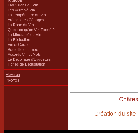
Pratique
Les Salons du Vin
Les Verres à Vin
La Température du Vin
Arômes des Cépages
La Robe du Vin
Qu'est ce qu'un Vin Fermé ?
La Minéralité du Vin
La Réduction
Vin et Carafe
Bouteille entamée
Accords Vin et Mets
Le Décollage d'Étiquettes
Fiches de Dégustation
Humour
Photos
Château
Création du site