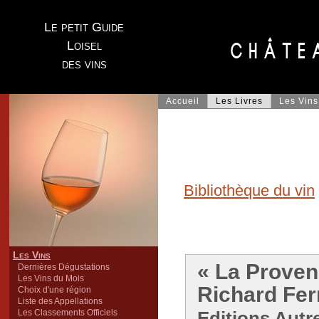
Le petit Guide
Loisel
des vins
Accueil
Les Livres
Les Vins
Bibliothèque du vin
Les Vins
« La Proven
Dernières Dégustations
Les Vins du Mois
Richard Fe
Choix d'une région
Liste des Appellations
Les Classements Officiels
Editions Autre