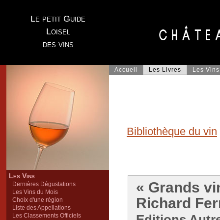
Le petit Guide
Loisel
des vins
Accueil
Les Livres
Les Vins
Bibliothèque du vin
Les Vins
« Grands vi
Dernières Dégustations
Les Vins du Mois
Richard Fe
Choix d'une région
Liste des Appellations
Les Classements Officiels
Editions Autre