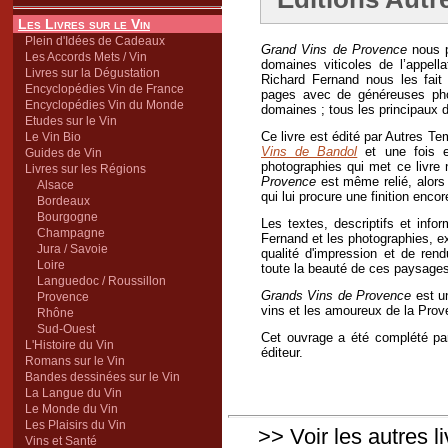
Les Livres sur le Vin
Plein d'Idées de Cadeaux
Grand Vins de Provence
nous p
Les Accords Mets / Vin
domaines viticoles de l’appell
Livres sur la Dégustation
Richard Fernand nous les fait 
Encyclopédies Vin de France
pages avec de généreuses phot
Encyclopédies Vin du Monde
domaines ; tous les principaux 
Etudes sur le Vin
Ce livre est édité par Autres 
Le Vin Bio
Vins de Bandol
et une fois en
Guides de Vin
photographies qui met ce livre
Livres sur les Régions
Provence
est même relié, alors
Alsace
qui lui procure une finition encor
Bordeaux
Bourgogne
Les textes, descriptifs et infor
Champagne
Fernand et les photographies, 
Jura / Savoie
qualité d'impression et de ren
Loire
toute la beauté de ces paysages
Languedoc / Roussillon
Grands Vins de Provence
est un
Provence
vins et les amoureux de la Prov
Rhône
Sud-Ouest
Cet ouvrage a été complété pa
L'Histoire du Vin
éditeur.
Romans sur le Vin
Bandes dessinées sur le Vin
La Langue du Vin
Le Monde du Vin
Les Plaisirs du Vin
>> Voir les autres l
Vins et Santé