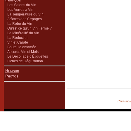
Pratique
Les Salons du Vin
Les Verres à Vin
La Température du Vin
Arômes des Cépages
La Robe du Vin
Qu'est ce qu'un Vin Fermé ?
La Minéralité du Vin
La Réduction
Vin et Carafe
Bouteille entamée
Accords Vin et Mets
Le Décollage d'Étiquettes
Fiches de Dégustation
Humour
Photos
Création 