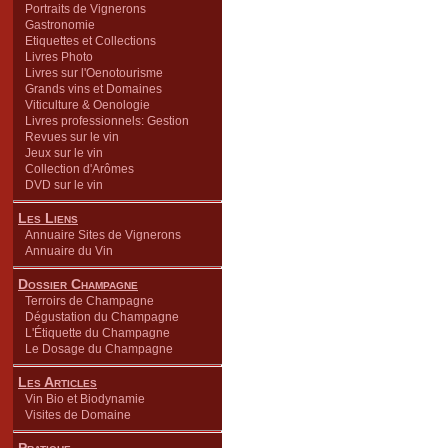
Portraits de Vignerons
Gastronomie
Etiquettes et Collections
Livres Photo
Livres sur l'Oenotourisme
Grands vins et Domaines
Viticulture & Oenologie
Livres professionnels: Gestion
Revues sur le vin
Jeux sur le vin
Collection d'Arômes
DVD sur le vin
Les Liens
Annuaire Sites de Vignerons
Annuaire du Vin
Dossier Champagne
Terroirs de Champagne
Dégustation du Champagne
L'Étiquette du Champagne
Le Dosage du Champagne
Les Articles
Vin Bio et Biodynamie
Visites de Domaine