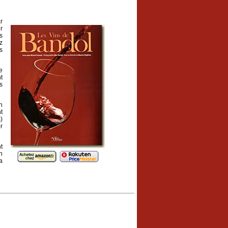
r
r
s
z
s
e
t
s
n
t
)
r
t
n
a