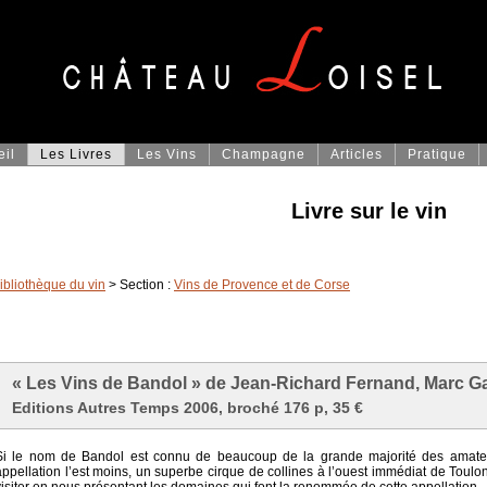
eil
Les Livres
Les Vins
Champagne
Articles
Pratique
Livre sur le vin
ibliothèque du vin
> Section :
Vins de Provence et de Corse
« Les Vins de Bandol » de Jean-Richard Fernand, Marc Gai
Editions Autres Temps 2006, broché 176 p, 35 €
Si le nom de Bandol est connu de beaucoup de la grande majorité des amateurs
appellation l’est moins, un superbe cirque de collines à l’ouest immédiat de Toulon