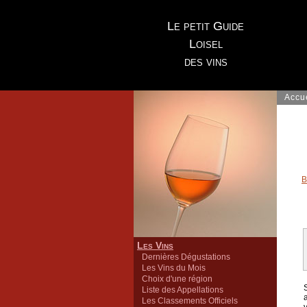
Le petit Guide
Loisel
des vins
Accu
B
Les Vins
Dernières Dégustations
Les Vins du Mois
Choix d'une région
Liste des Appellations
Les Classements Officiels