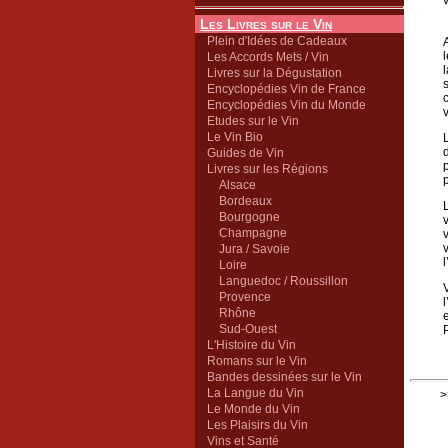
Les Livres sur le Vin
Plein d'Idées de Cadeaux
Les Accords Mets / Vin
Livres sur la Dégustation
Encyclopédies Vin de France
Encyclopédies Vin du Monde
v
Etudes sur le Vin
Le Vin Bio
Guides de Vin
Livres sur les Régions
Alsace
Bordeaux
Bourgogne
Champagne
Jura / Savoie
Loire
Languedoc / Roussillon
Provence
Rhône
Sud-Ouest
L'Histoire du Vin
Romans sur le Vin
Bandes dessinées sur le Vin
La Langue du Vin
>
Le Monde du Vin
Les Plaisirs du Vin
Vins et Santé