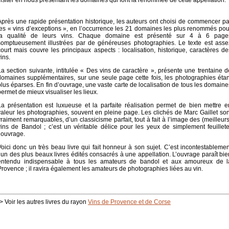
visiter en nous présentant les domaines qui font la renommée de cette appellation.
Après une rapide présentation historique, les auteurs ont choisi de commencer pa
les « vins d’exceptions », en l’occurrence les 21 domaines les plus renommés pou
la qualité de leurs vins. Chaque domaine est présenté sur 4 à 6 page
somptueusement illustrées par de généreuses photographies. Le texte est asse
court mais couvre les principaux aspects : localisation, historique, caractères de
ins.
La section suivante, intitulée « Des vins de caractère », présente une trentaine d
domaines supplémentaires, sur une seule page cette fois, les photographies étan
plus éparses. En fin d’ouvrage, une vaste carte de localisation de tous les domaine
permet de mieux visualiser les lieux.
La présentation est luxueuse et la parfaite réalisation permet de bien mettre e
valeur les photographies, souvent en pleine page. Les clichés de Marc Gaillet son
vraiment remarquables, d’un classicisme parfait, tout à fait à l’image des (meilleurs
vins de Bandol ; c’est un véritable délice pour les yeux de simplement feuillete
l’ouvrage.
Voici donc un très beau livre qui fait honneur à son sujet. C’est incontestablemen
l’un des plus beaux livres édités consacrés à une appellation. L’ouvrage paraît bie
entendu indispensable à tous les amateurs de bandol et aux amoureux de l
Provence ; il ravira également les amateurs de photographies liées au vin.
> Voir les autres livres du rayon
Vins de Provence et de Corse