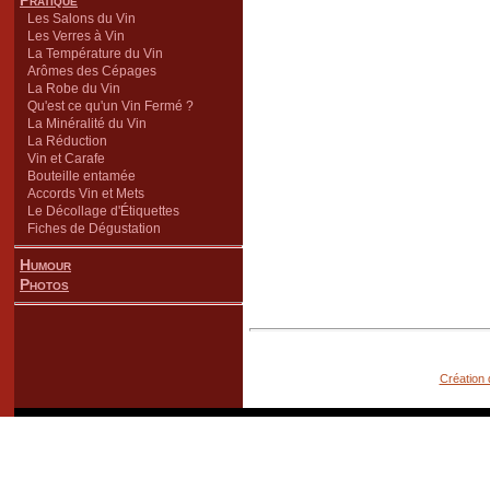
Pratique
Les Salons du Vin
Les Verres à Vin
La Température du Vin
Arômes des Cépages
La Robe du Vin
Qu'est ce qu'un Vin Fermé ?
La Minéralité du Vin
La Réduction
Vin et Carafe
Bouteille entamée
Accords Vin et Mets
Le Décollage d'Étiquettes
Fiches de Dégustation
Humour
Photos
Création 