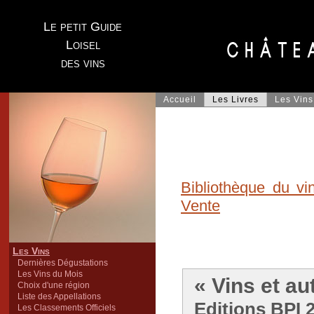
Le petit Guide
Loisel
des vins
Accueil
Les Livres
Les Vins
Bibliothèque du vi
Vente
Les Vins
Dernières Dégustations
Les Vins du Mois
« Vins et a
Choix d'une région
Liste des Appellations
Editions BPI 2
Les Classements Officiels