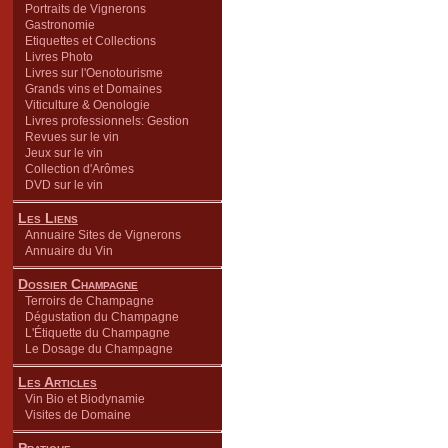
Portraits de Vignerons
Gastronomie
Etiquettes et Collections
Livres Photo
Livres sur l'Oenotourisme
Grands vins et Domaines
Viticulture & Oenologie
Livres professionnels: Gestion
Revues sur le vin
Jeux sur le vin
Collection d'Arômes
DVD sur le vin
Les Liens
Annuaire Sites de Vignerons
Annuaire du Vin
Dossier Champagne
Terroirs de Champagne
Dégustation du Champagne
L'Étiquette du Champagne
Le Dosage du Champagne
Les Articles
Vin Bio et Biodynamie
Visites de Domaine