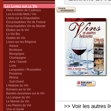
Les Livres sur le Vin
Plein d'Idées de Cadeaux
Les Accords Mets / Vin
Livres sur la Dégustation
Encyclopédies Vin de France
Encyclopédies Vin du Monde
Etudes sur le Vin
Le Vin Bio
Guides de Vin
Livres sur les Régions
Alsace
Bordeaux
Bourgogne
Champagne
Jura / Savoie
Loire
Languedoc / Roussillon
Provence
Rhône
Sud-Ouest
L'Histoire du Vin
Romans sur le Vin
Bandes dessinées sur le Vin
La Langue du Vin
Le Monde du Vin
>> Voir les autres l
Les Plaisirs du Vin
Vins et Santé