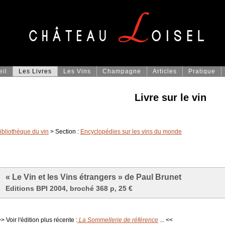
eil
Les Livres
Les Vins
Champagne
Articles
Pratique
Livre sur le vin
ibliothèque du vin
> Section :
Encyclopédies sur les vins du monde
« Le Vin et les Vins étrangers » de Paul Brunet
Editions BPI 2004, broché 368 p, 25 €
> Voir l'édition plus récente :
La Sommellerie de référence
... <<