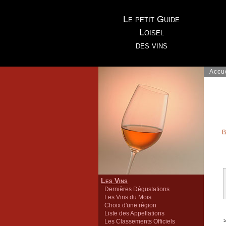
Le petit Guide
Loisel
des vins
Accu
B
Les Vins
Dernières Dégustations
Les Vins du Mois
Choix d'une région
Liste des Appellations
>
Les Classements Officiels