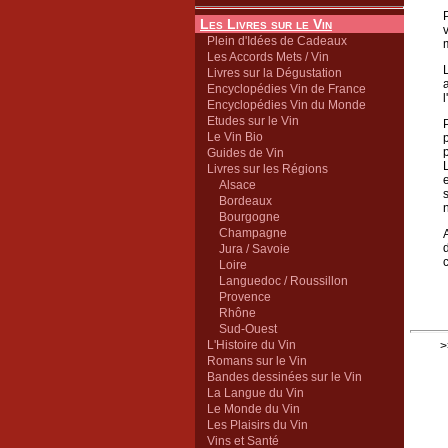
Les Livres sur le Vin
Plein d'Idées de Cadeaux
Les Accords Mets / Vin
Livres sur la Dégustation
Encyclopédies Vin de France
Encyclopédies Vin du Monde
Etudes sur le Vin
Le Vin Bio
Guides de Vin
Livres sur les Régions
Alsace
Bordeaux
Bourgogne
Champagne
Jura / Savoie
Loire
Languedoc / Roussillon
Provence
Rhône
Sud-Ouest
L'Histoire du Vin
>
Romans sur le Vin
Bandes dessinées sur le Vin
La Langue du Vin
Le Monde du Vin
Les Plaisirs du Vin
Vins et Santé