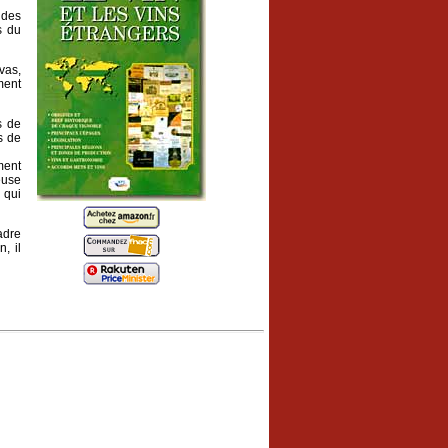
 des
s du
vas,
ment
s de
s de
ment
euse
 qui
adre
, il