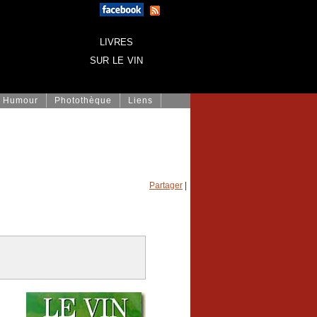
livres
sur le vin
Humour
Photothèque
Liens
Partager
|