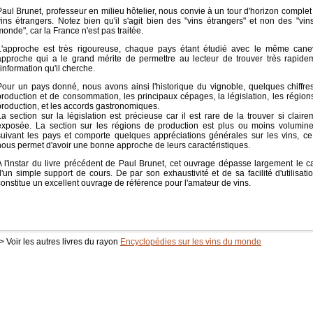
Paul Brunet, professeur en milieu hôtelier, nous convie à un tour d'horizon complet
vins étrangers. Notez bien qu'il s'agit bien des "vins étrangers" et non des "vin
monde", car la France n'est pas traitée.
L'approche est très rigoureuse, chaque pays étant étudié avec le même cane
approche qui a le grand mérite de permettre au lecteur de trouver très rapide
l'information qu'il cherche.
Pour un pays donné, nous avons ainsi l'historique du vignoble, quelques chiffre
production et de consommation, les principaux cépages, la législation, les région
production, et les accords gastronomiques.
La section sur la législation est précieuse car il est rare de la trouver si claire
exposée. La section sur les régions de production est plus ou moins volumin
suivant les pays et comporte quelques appréciations générales sur les vins, ce
nous permet d'avoir une bonne approche de leurs caractéristiques.
A l'instar du livre précédent de Paul Brunet, cet ouvrage dépasse largement le c
d'un simple support de cours. De par son exhaustivité et de sa facilité d'utilisation
constitue un excellent ouvrage de référence pour l'amateur de vins.
> Voir les autres livres du rayon
Encyclopédies sur les vins du monde