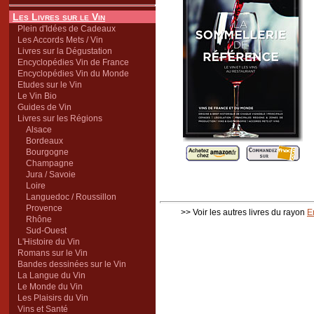
Les Livres sur le Vin
Plein d'Idées de Cadeaux
Les Accords Mets / Vin
Livres sur la Dégustation
Encyclopédies Vin de France
Encyclopédies Vin du Monde
Etudes sur le Vin
Le Vin Bio
Guides de Vin
Livres sur les Régions
Alsace
Bordeaux
Bourgogne
Champagne
Jura / Savoie
Loire
Languedoc / Roussillon
Provence
>> Voir les autres livres du rayon
E
Rhône
Sud-Ouest
L'Histoire du Vin
Romans sur le Vin
Bandes dessinées sur le Vin
La Langue du Vin
Le Monde du Vin
Les Plaisirs du Vin
Vins et Santé