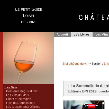
Le petit Guide
Loisel
des vins
Accueil
Les Livres
Les Vins
Bibliothèque du vin
> Section :
Enc
« La Sommellerie de r
Les Vins
Editions BPI 2019, broché
Dernières Dégustations
Les Vins du Mois
Choix d'une région
Liste des Appellations
Les Classements Officiels