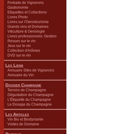
Portraits de Vignerons
Gastronomie
Etiquettes et Collections
Livres Photo
Livres sur l'Oenotourisme
Grands vins et Domaines
Viticulture & Oenologie
Livres professionnels: Gestion
Revues sur le vin
Jeux sur le vin
Collection d'Arômes
DVD sur le vin
Les Liens
Annuaire Sites de Vignerons
Annuaire du Vin
Dossier Champagne
Terroirs de Champagne
Dégustation du Champagne
L'Étiquette du Champagne
Le Dosage du Champagne
Les Articles
Vin Bio et Biodynamie
Visites de Domaine