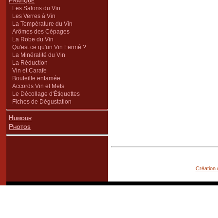
Pratique
Les Salons du Vin
Les Verres à Vin
La Température du Vin
Arômes des Cépages
La Robe du Vin
Qu'est ce qu'un Vin Fermé ?
La Minéralité du Vin
La Réduction
Vin et Carafe
Bouteille entamée
Accords Vin et Mets
Le Décollage d'Étiquettes
Fiches de Dégustation
Humour
Photos
Création 