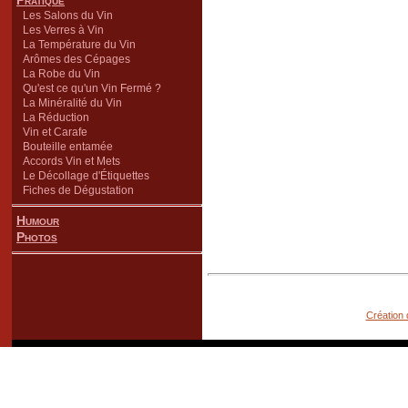
Pratique
Les Salons du Vin
Les Verres à Vin
La Température du Vin
Arômes des Cépages
La Robe du Vin
Qu'est ce qu'un Vin Fermé ?
La Minéralité du Vin
La Réduction
Vin et Carafe
Bouteille entamée
Accords Vin et Mets
Le Décollage d'Étiquettes
Fiches de Dégustation
Humour
Photos
Création 