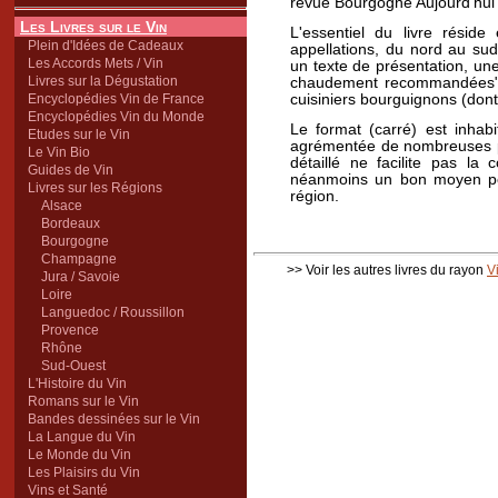
revue Bourgogne Aujourd'hui"
Les Livres sur le Vin
L'essentiel du livre rési
Plein d'Idées de Cadeaux
appellations, du nord au sud
Les Accords Mets / Vin
un texte de présentation, une
Livres sur la Dégustation
chaudement recommandées".
Encyclopédies Vin de France
cuisiniers bourguignons (don
Encyclopédies Vin du Monde
Le format (carré) est inhab
Etudes sur le Vin
agrémentée de nombreuses p
Le Vin Bio
détaillé ne facilite pas la
Guides de Vin
néanmoins un bon moyen po
Livres sur les Régions
région.
Alsace
Bordeaux
Bourgogne
Champagne
>> Voir les autres livres du rayon
V
Jura / Savoie
Loire
Languedoc / Roussillon
Provence
Rhône
Sud-Ouest
L'Histoire du Vin
Romans sur le Vin
Bandes dessinées sur le Vin
La Langue du Vin
Le Monde du Vin
Les Plaisirs du Vin
Vins et Santé