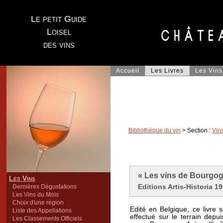
Le petit Guide
Loisel
des vins
Accueil
Les Livres
Les Vins
Bibliothèque du vin
> Section :
Vin
« Les vins de Bourgog
Les Vins
Editions Artis-Historia 19
Dernières Dégustations
Les Vins du Mois
Choix d'une région
Edité en Belgique, ce livre
Liste des Appellations
effectué sur le terrain depu
Les Classements Officiels