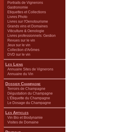
Portraits de Vignerons
Gastronomie
Etiquettes et Collections
Livres Photo
Livres sur l'Oenotourisme
Grands vins et Domaines
Viticulture & Oenologie
Livres professionnels: Gestion
Revues sur le vin
Jeux sur le vin
Collection d'Arômes
DVD sur le vin
Les Liens
Annuaire Sites de Vignerons
Annuaire du Vin
Dossier Champagne
Terroirs de Champagne
Dégustation du Champagne
L'Étiquette du Champagne
Le Dosage du Champagne
Les Articles
Vin Bio et Biodynamie
Visites de Domaine