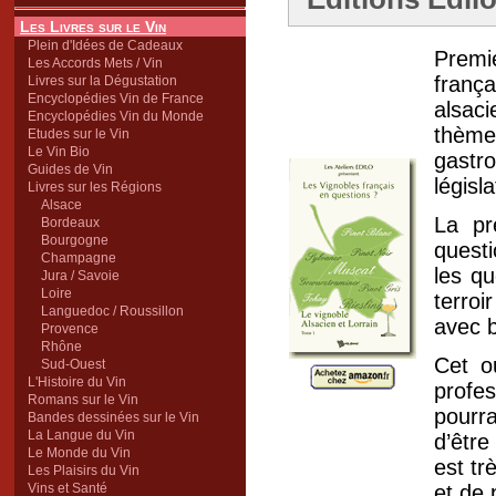
Les Livres sur le Vin
Plein d'Idées de Cadeaux
Premi
Les Accords Mets / Vin
frança
Livres sur la Dégustation
Encyclopédies Vin de France
alsac
Encyclopédies Vin du Monde
thème
Etudes sur le Vin
Le Vin Bio
gastr
Guides de Vin
législ
Livres sur les Régions
Alsace
La pr
Bordeaux
Bourgogne
quest
Champagne
les qu
Jura / Savoie
Loire
terroi
Languedoc / Roussillon
avec b
Provence
Rhône
Cet o
Sud-Ouest
L'Histoire du Vin
profe
Romans sur le Vin
pourr
Bandes dessinées sur le Vin
La Langue du Vin
d’être
Le Monde du Vin
est tr
Les Plaisirs du Vin
Vins et Santé
et de 