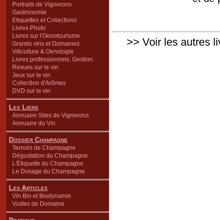
Portraits de Vignerons
Gastronomie
Etiquettes et Collections
Livres Photo
Livres sur l'Oenotourisme
>> Voir les autres l
Grands vins et Domaines
Viticulture & Oenologie
Livres professionnels: Gestion
Revues sur le vin
Jeux sur le vin
Collection d'Arômes
DVD sur le vin
Les Liens
Annuaire Sites de Vignerons
Annuaire du Vin
Dossier Champagne
Terroirs de Champagne
Dégustation du Champagne
L'Étiquette du Champagne
Le Dosage du Champagne
Les Articles
Vin Bio et Biodynamie
Visites de Domaine