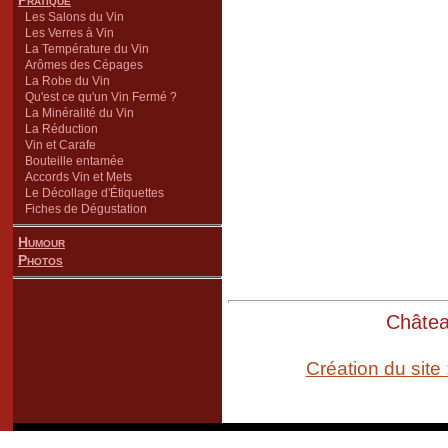
Pratique
Les Salons du Vin
Les Verres à Vin
La Température du Vin
Arômes des Cépages
La Robe du Vin
Qu'est ce qu'un Vin Fermé ?
La Minéralité du Vin
La Réduction
Vin et Carafe
Bouteille entamée
Accords Vin et Mets
Le Décollage d'Étiquettes
Fiches de Dégustation
Humour
Photos
Château
Création du site