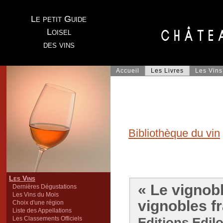
Le petit Guide
Loisel
des vins
Accueil
Les Livres
Les Vins
Bibliothèque du vin
Les Vins
« Le vignobl
Dernières Dégustations
Les Vins du Mois
vignobles f
Choix d'une région
Liste des Appellations
Les Classements Officiels
Editions Edilo