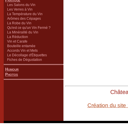
Pratique
Les Salons du Vin
Les Verres à Vin
La Température du Vin
Arômes des Cépages
La Robe du Vin
Qu'est ce qu'un Vin Fermé ?
La Minéralité du Vin
La Réduction
Vin et Carafe
Bouteille entamée
Accords Vin et Mets
Le Décollage d'Étiquettes
Fiches de Dégustation
Humour
Photos
Château
Création du site