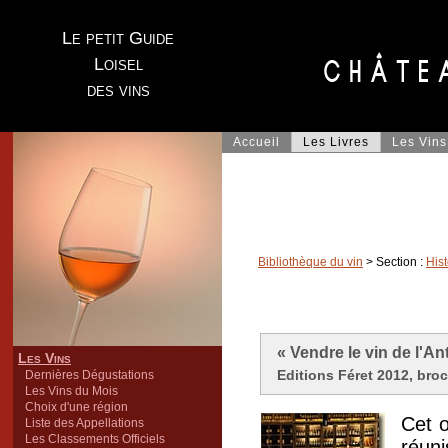
Le petit Guide
Loisel
des vins
Accueil
Les Livres
Les Vins
Bibliothèque du vin
> Section :
Hist
« Vendre le vin de l'Ant
Les Vins
Editions Féret 2012, broc
Dernières Dégustations
Les Vins du Mois
Choix d'une région
Cet o
Liste des Appellations
Les Classements Officiels
réun