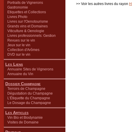
Portraits de Vignerons
>> Voir les autres livres du rayon
H
Gastronomie
Etiquettes et Collections
Livres Photo
Livres sur l'Oenotourisme
Grands vins et Domaines
Viticulture & Oenologie
Livres professionnels: Gestion
Revues sur le vin
Jeux sur le vin
Collection d'Arômes
DVD sur le vin
Les Liens
Annuaire Sites de Vignerons
Annuaire du Vin
Dossier Champagne
Terroirs de Champagne
Dégustation du Champagne
L'Étiquette du Champagne
Le Dosage du Champagne
Les Articles
Vin Bio et Biodynamie
Visites de Domaine