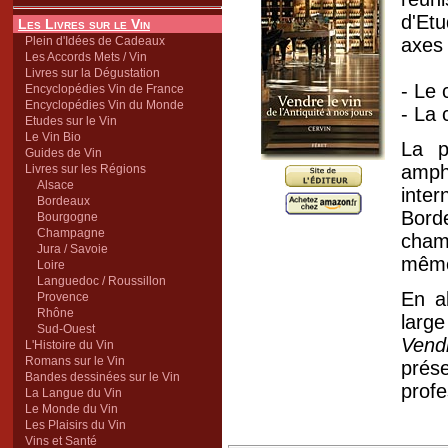
d'Et
Les Livres sur le Vin
Plein d'Idées de Cadeaux
axes 
Les Accords Mets / Vin
Livres sur la Dégustation
- Le 
Encyclopédies Vin de France
Encyclopédies Vin du Monde
- La 
Etudes sur le Vin
Le Vin Bio
La p
Guides de Vin
amph
Livres sur les Régions
Alsace
inte
Bordeaux
Bord
Bourgogne
Champagne
cham
Jura / Savoie
même 
Loire
Languedoc / Roussillon
En a
Provence
Rhône
larg
Sud-Ouest
Vendr
L'Histoire du Vin
Romans sur le Vin
prés
Bandes dessinées sur le Vin
profe
La Langue du Vin
Le Monde du Vin
Les Plaisirs du Vin
Vins et Santé