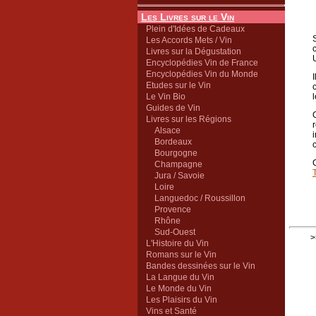
Les Livres sur le Vin
Plein d'Idées de Cadeaux
Les Accords Mets / Vin
Livres sur la Dégustation
Encyclopédies Vin de France
Encyclopédies Vin du Monde
Etudes sur le Vin
Le Vin Bio
Guides de Vin
Livres sur les Régions
Alsace
Bordeaux
Bourgogne
Champagne
Jura / Savoie
Loire
Languedoc / Roussillon
Provence
Rhône
Sud-Ouest
>
L'Histoire du Vin
Romans sur le Vin
Bandes dessinées sur le Vin
La Langue du Vin
Le Monde du Vin
Les Plaisirs du Vin
Vins et Santé