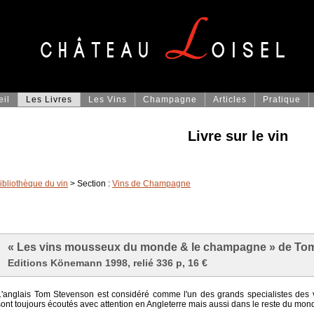
eil
Les Livres
Les Vins
Champagne
Articles
Pratique
Livre sur le vin
ibliothèque du vin
> Section :
Vins de Champagne
« Les vins mousseux du monde & le champagne » de To
Editions Könemann 1998, relié 336 p, 16 €
L'anglais Tom Stevenson est considéré comme l'un des grands specialistes des 
sont toujours écoutés avec attention en Angleterre mais aussi dans le reste du mon