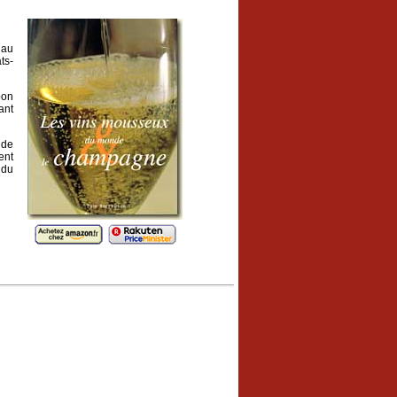
 au
ts-
bon
ant
 de
ent
 du