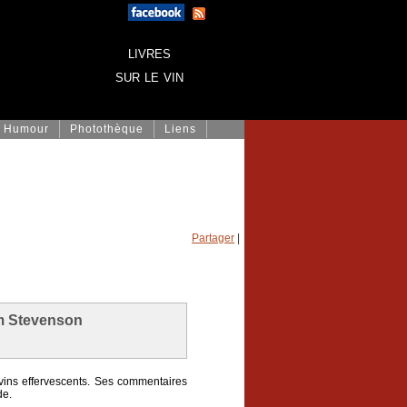
livres
sur le vin
Humour
Photothèque
Liens
Partager
|
m Stevenson
vins effervescents. Ses commentaires
de.