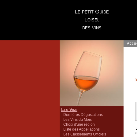
Le petit Guide
Loisel
des vins
Accu
B
Les Vins
Dernières Dégustations
Les Vins du Mois
Choix d'une région
Liste des Appellations
Les Classements Officiels