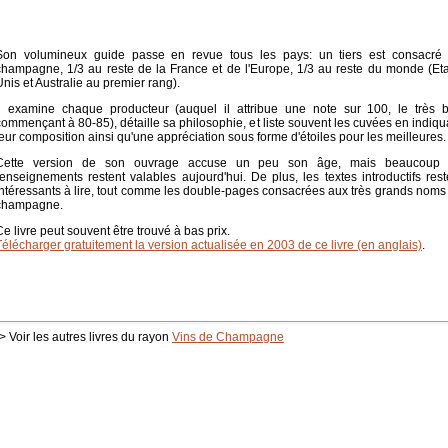
Son volumineux guide passe en revue tous les pays: un tiers est consacré
champagne, 1/3 au reste de la France et de l'Europe, 1/3 au reste du monde (Eta
Unis et Australie au premier rang).
Il examine chaque producteur (auquel il attribue une note sur 100, le très 
commençant à 80-85), détaille sa philosophie, et liste souvent les cuvées en indiqu
leur composition ainsi qu'une appréciation sous forme d'étoiles pour les meilleures.
Cette version de son ouvrage accuse un peu son âge, mais beaucoup
renseignements restent valables aujourd'hui. De plus, les textes introductifs rest
intéressants à lire, tout comme les double-pages consacrées aux très grands noms
champagne.
Ce livre peut souvent être trouvé à bas prix.
Télécharger gratuitement la version actualisée en 2003 de ce livre (en anglais)
.
> Voir les autres livres du rayon
Vins de Champagne