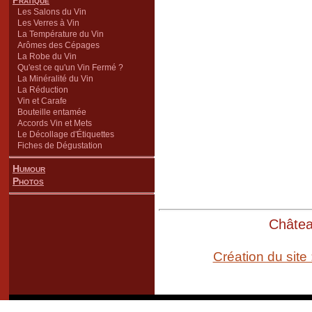
Pratique
Les Salons du Vin
Les Verres à Vin
La Température du Vin
Arômes des Cépages
La Robe du Vin
Qu'est ce qu'un Vin Fermé ?
La Minéralité du Vin
La Réduction
Vin et Carafe
Bouteille entamée
Accords Vin et Mets
Le Décollage d'Étiquettes
Fiches de Dégustation
Humour
Photos
Château
Création du site