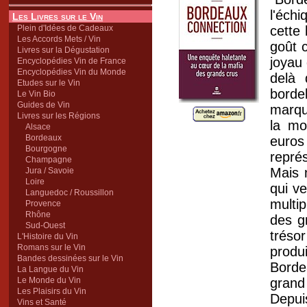
l'éch
Les Livres sur le Vin
Plein d'Idées de Cadeaux
cette
Les Accords Mets / Vin
goût 
Livres sur la Dégustation
joyau 
Encyclopédies Vin de France
Encyclopédies Vin du Monde
delà 
Etudes sur le Vin
borde
Le Vin Bio
Guides de Vin
marqu
Livres sur les Régions
la mo
Alsace
Bordeaux
euros
Bourgogne
repré
Champagne
Mais 
Jura / Savoie
Loire
qui ve
Languedoc / Roussillon
multip
Provence
Rhône
des g
Sud-Ouest
tréso
L'Histoire du Vin
Romans sur le Vin
produi
Bandes dessinées sur le Vin
Borde
La Langue du Vin
Le Monde du Vin
grand 
Les Plaisirs du Vin
Depui
Vins et Santé