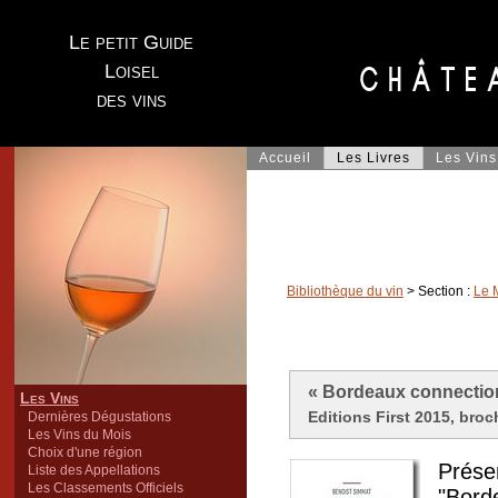
Le petit Guide
Loisel
des vins
Accueil
Les Livres
Les Vins
Bibliothèque du vin
> Section :
Le 
« Bordeaux connectio
Les Vins
Editions First 2015, broc
Dernières Dégustations
Les Vins du Mois
Choix d'une région
Présen
Liste des Appellations
Les Classements Officiels
"Bord