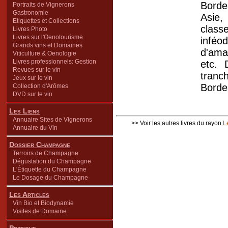
Borde
Portraits de Vignerons
Gastronomie
Asie,
Etiquettes et Collections
class
Livres Photo
Livres sur l'Oenotourisme
inféo
Grands vins et Domaines
d'ama
Viticulture & Oenologie
Livres professionnels: Gestion
etc. 
Revues sur le vin
tranc
Jeux sur le vin
Bordea
Collection d'Arômes
DVD sur le vin
Les Liens
Annuaire Sites de Vignerons
>> Voir les autres livres du rayon
L
Annuaire du Vin
Dossier Champagne
Terroirs de Champagne
Dégustation du Champagne
L'Étiquette du Champagne
Le Dosage du Champagne
Les Articles
Vin Bio et Biodynamie
Visites de Domaine