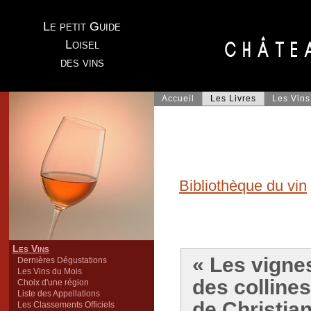
Le petit Guide
Loisel
des vins
Accueil
Les Livres
Les Vins
Bibliothèque du vin
Les Vins
« Les vigne
Dernières Dégustations
Les Vins du Mois
des collines
Choix d'une région
Liste des Appellations
de Christia
Les Classements Officiels