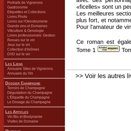
avec des personnag
Portraits de Vignerons
«ficelles» sont un pe
Gastronomie
Etiquettes et Collections
Les meilleures sectio
Livres Photo
plus fort, et notamm
Livres sur l'Oenotourisme
Pour l'amateur de vin
Grands vins et Domaines
Viticulture & Oenologie
Livres professionnels: Gestion
Revues sur le vin
Ce roman est égalem
Jeux sur le vin
Tome 1
To
Collection d'Arômes
DVD sur le vin
Les Liens
Annuaire Sites de Vignerons
Annuaire du Vin
>> Voir les autres l
Dossier Champagne
Terroirs de Champagne
Dégustation du Champagne
L'Étiquette du Champagne
Le Dosage du Champagne
Les Articles
Vin Bio et Biodynamie
Visites de Domaine