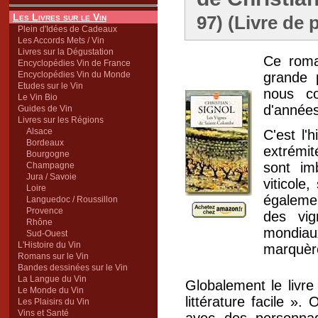
Les Livres sur le Vin
97) (Livre de 
Plein d'Idées de Cadeaux
Les Accords Mets / Vin
Livres sur la Dégustation
Ce roma
Encyclopédies Vin de France
Encyclopédies Vin du Monde
grande 
Etudes sur le Vin
nous co
Le Vin Bio
d'années
Guides de Vin
Livres sur les Régions
Alsace
C'est l'
Bordeaux
extrémit
Bourgogne
sont im
Champagne
Jura / Savoie
viticole,
Loire
égaleme
Languedoc / Roussillon
Provence
des vi
Rhône
mondiaux
Sud-Ouest
L'Histoire du Vin
marquère
Romans sur le Vin
Bandes dessinées sur le Vin
La Langue du Vin
Globalement le livre
Le Monde du Vin
littérature facile »
Les Plaisirs du Vin
Vins et Santé