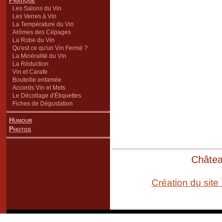
Pratique
Les Salons du Vin
Les Verres à Vin
La Température du Vin
Arômes des Cépages
La Robe du Vin
Qu'est ce qu'un Vin Fermé ?
La Minéralité du Vin
La Réduction
Vin et Carafe
Bouteille entamée
Accords Vin et Mets
Le Décollage d'Étiquettes
Fiches de Dégustation
Humour
Photos
Château
Création du site