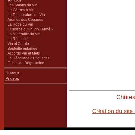
Pratique
Les Salons du Vin
Les Verres à Vin
La Température du Vin
Arômes des Cépages
La Robe du Vin
Qu'est ce qu'un Vin Fermé ?
La Minéralité du Vin
La Réduction
Vin et Carafe
Bouteille entamée
Accords Vin et Mets
Le Décollage d'Étiquettes
Fiches de Dégustation
Humour
Photos
Château
Création du site