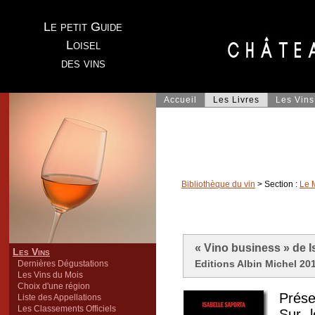
Le petit Guide
Loisel
des vins
Accueil
Les Livres
Les Vins
Bibliothèque du vin
> Section :
Le 
« Vino business » de I
Les Vins
Editions Albin Michel 201
Dernières Dégustations
Les Vins du Mois
Choix d'une région
Présen
Liste des Appellations
Les Classements Officiels
Sur l