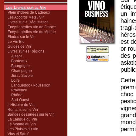
étiqu
Les Livres sur le Vin
Plein d'Idées de Cadeaux
un im
Les Accords Mets / Vin
haine
Livres sur la Dégustation
tragi
Encyclopédies Vin de France
Encyclopédies Vin du Monde
héros
Etudes sur le Vin
est d
Le Vin Bio
Guides de Vin
or ro
Livres sur les Régions
des p
Alsace
Bordeaux
asiat
Bourgogne
public
Champagne
Jura / Savoie
Cette
Loire
Languedoc / Roussillon
premi
Provence
choc 
Rhône
Sud-Ouest
pesti
L'Histoire du Vin
vign
Romans sur le Vin
grand
Bandes dessinées sur le Vin
La Langue du Vin
monde
Le Monde du Vin
permi
Les Plaisirs du Vin
Vins et Santé