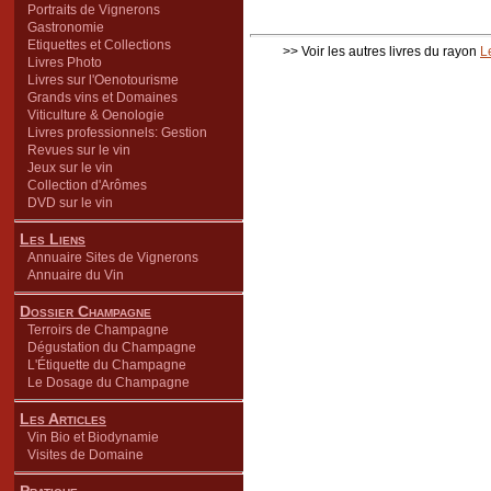
Portraits de Vignerons
Gastronomie
Etiquettes et Collections
>> Voir les autres livres du rayon
L
Livres Photo
Livres sur l'Oenotourisme
Grands vins et Domaines
Viticulture & Oenologie
Livres professionnels: Gestion
Revues sur le vin
Jeux sur le vin
Collection d'Arômes
DVD sur le vin
Les Liens
Annuaire Sites de Vignerons
Annuaire du Vin
Dossier Champagne
Terroirs de Champagne
Dégustation du Champagne
L'Étiquette du Champagne
Le Dosage du Champagne
Les Articles
Vin Bio et Biodynamie
Visites de Domaine