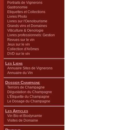
Portraits de Vignerons
Gastronomie
Etiquettes et Collections
Livres Photo
Livres sur l'Oenotourisme
Grands vins et Domaines
Viticulture & Oenologie
Livres professionnels: Gestion
Revues sur le vin
Jeux sur le vin
Collection d'Arômes
DVD sur le vin
Les Liens
Annuaire Sites de Vignerons
Annuaire du Vin
Dossier Champagne
Terroirs de Champagne
Dégustation du Champagne
L'Étiquette du Champagne
Le Dosage du Champagne
Les Articles
Vin Bio et Biodynamie
Visites de Domaine