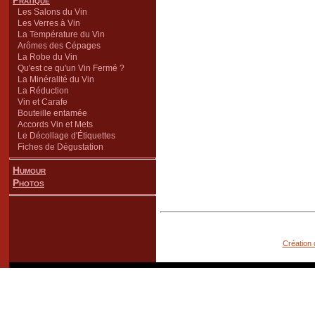
Pratique
Les Salons du Vin
Les Verres à Vin
La Température du Vin
Arômes des Cépages
La Robe du Vin
Qu'est ce qu'un Vin Fermé ?
La Minéralité du Vin
La Réduction
Vin et Carafe
Bouteille entamée
Accords Vin et Mets
Le Décollage d'Étiquettes
Fiches de Dégustation
Humour
Photos
Création 