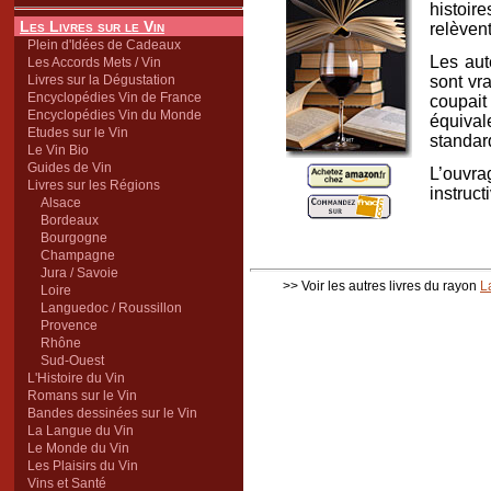
histoir
Les Livres sur le Vin
relèvent
Plein d'Idées de Cadeaux
Les aut
Les Accords Mets / Vin
Livres sur la Dégustation
sont vr
Encyclopédies Vin de France
coupai
Encyclopédies Vin du Monde
équival
Etudes sur le Vin
standard
Le Vin Bio
Guides de Vin
L’ouvra
Livres sur les Régions
instruct
Alsace
Bordeaux
Bourgogne
Champagne
Jura / Savoie
>> Voir les autres livres du rayon
L
Loire
Languedoc / Roussillon
Provence
Rhône
Sud-Ouest
L'Histoire du Vin
Romans sur le Vin
Bandes dessinées sur le Vin
La Langue du Vin
Le Monde du Vin
Les Plaisirs du Vin
Vins et Santé