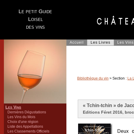
Le petit Guide
Loisel
des vins
Accueil
Les Livres
Les Vins
Bibliothèque du vin
> Section :
La 
« Tchin-tchin » de Jac
Les Vins
Editions Féret 2016, broc
Dernières Dégustations
Les Vins du Mois
Choix d'une région
Liste des Appellations
Deux o
Les Classements Officiels