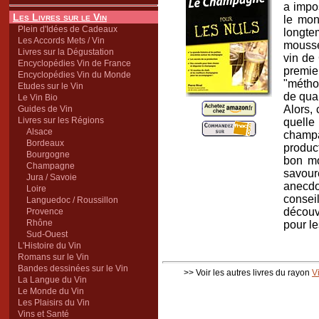
a impo
Les Livres sur le Vin
le mon
Plein d'Idées de Cadeaux
longte
Les Accords Mets / Vin
mousse
Livres sur la Dégustation
vin de
Encyclopédies Vin de France
premie
Encyclopédies Vin du Monde
"métho
Etudes sur le Vin
de qual
Le Vin Bio
Alors,
Guides de Vin
Livres sur les Régions
quelle
Alsace
champa
Bordeaux
produc
Bourgogne
bon mo
Champagne
savour
Jura / Savoie
anecd
Loire
consei
Languedoc / Roussillon
découv
Provence
Rhône
pour l
Sud-Ouest
L'Histoire du Vin
Romans sur le Vin
Bandes dessinées sur le Vin
>> Voir les autres livres du rayon
V
La Langue du Vin
Le Monde du Vin
Les Plaisirs du Vin
Vins et Santé