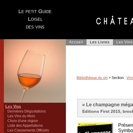
Le petit Guide
Loisel
des vins
Accueil
Les Livres
Les Vins
Bibliothèque du vin
> Section :
Vin
« Le champagne mégapo
Les Vins
Editions First 2015, broc
Dernières Dégustations
Les Vins du Mois
Choix d'une région
Présent
Liste des Appellations
Symbole
Les Classements Officiels