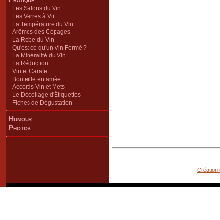
Pratique
Les Salons du Vin
Les Verres à Vin
La Température du Vin
Arômes des Cépages
La Robe du Vin
Qu'est ce qu'un Vin Fermé ?
La Minéralité du Vin
La Réduction
Vin et Carafe
Bouteille entamée
Accords Vin et Mets
Le Décollage d'Étiquettes
Fiches de Dégustation
Humour
Photos
Création 