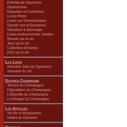
Portraits de Vignerons
Gastronomie
Etiquettes et Collections
Livres Photo
Livres sur l'Oenotourisme
Grands vins et Domaines
Viticulture & Oenologie
Livres professionnels: Gestion
Revues sur le vin
Jeux sur le vin
Collection d'Arômes
DVD sur le vin
Les Liens
Annuaire Sites de Vignerons
Annuaire du Vin
Dossier Champagne
Terroirs de Champagne
Dégustation du Champagne
L'Étiquette du Champagne
Le Dosage du Champagne
Les Articles
Vin Bio et Biodynamie
Visites de Domaine