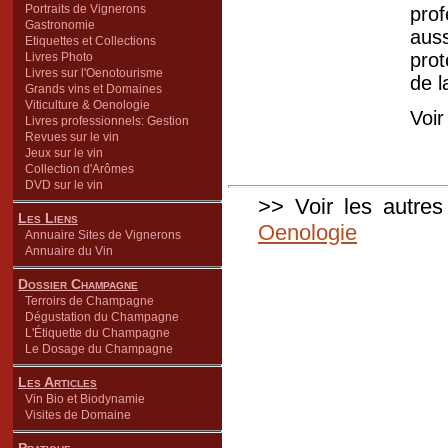
Portraits de Vignerons
prof
Gastronomie
aus
Etiquettes et Collections
prot
Livres Photo
Livres sur l'Oenotourisme
de l
Grands vins et Domaines
Viticulture & Oenologie
Voir
Livres professionnels: Gestion
Revues sur le vin
Jeux sur le vin
Collection d'Arômes
DVD sur le vin
>> Voir les autres
Les Liens
Oenologie
Annuaire Sites de Vignerons
Annuaire du Vin
Dossier Champagne
Terroirs de Champagne
Dégustation du Champagne
L'Étiquette du Champagne
Le Dosage du Champagne
Les Articles
Vin Bio et Biodynamie
Visites de Domaine