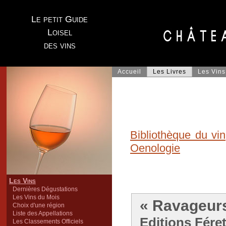
Le petit Guide
Loisel
des vins
Accueil
Les Livres
Les Vins
Bibliothèque du vin
Oenologie
Les Vins
Dernières Dégustations
Les Vins du Mois
« Ravageurs 
Choix d'une région
Liste des Appellations
Editions Féret
Les Classements Officiels