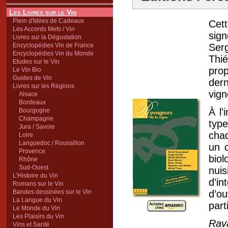
Les Livres sur le Vin
Plein d'Idées de Cadeaux
Cet
Les Accords Mets / Vin
sign
Livres sur la Dégustation
Encyclopédies Vin de France
Ser
Encyclopédies Vin du Monde
Thi
Etudes sur le Vin
pro
Le Vin Bio
Guides de Vin
der
Livres sur les Régions
vign
Alsace
Bordeaux
À l'
Bourgogne
Champagne
typ
Jura / Savoie
cha
Loire
Languedoc / Roussillon
un 
Provence
biol
Rhône
Sud-Ouest
nui
L'Histoire du Vin
d’in
Romans sur le Vin
Bandes dessinées sur le Vin
d’ou
La Langue du Vin
part
Le Monde du Vin
Les Plaisirs du Vin
Rav
Vins et Santé