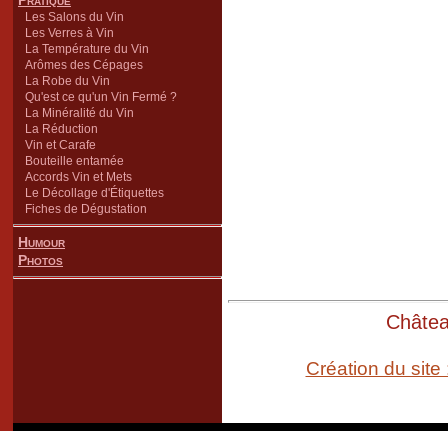
Pratique
Les Salons du Vin
Les Verres à Vin
La Température du Vin
Arômes des Cépages
La Robe du Vin
Qu'est ce qu'un Vin Fermé ?
La Minéralité du Vin
La Réduction
Vin et Carafe
Bouteille entamée
Accords Vin et Mets
Le Décollage d'Étiquettes
Fiches de Dégustation
Humour
Photos
Château
Création du site