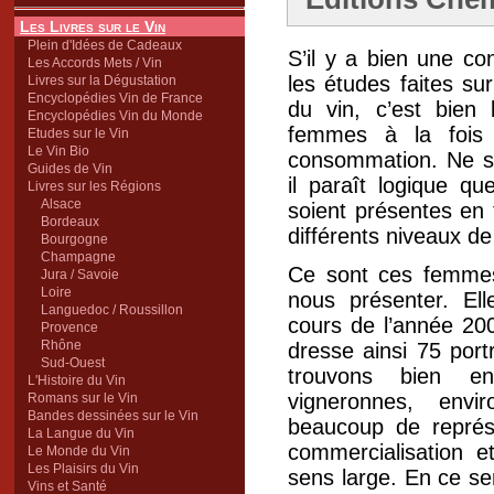
Les Livres sur le Vin
Plein d'Idées de Cadeaux
S’il y a bien une co
Les Accords Mets / Vin
les études faites su
Livres sur la Dégustation
Encyclopédies Vin de France
du vin, c’est bien 
Encyclopédies Vin du Monde
femmes à la fois 
Etudes sur le Vin
Le Vin Bio
consommation. Ne se
Guides de Vin
il paraît logique 
Livres sur les Régions
Alsace
soient présentes en
Bordeaux
différents niveaux de l
Bourgogne
Champagne
Ce sont ces femmes
Jura / Savoie
Loire
nous présenter. Ell
Languedoc / Roussillon
cours de l’année 20
Provence
Rhône
dresse ainsi 75 por
Sud-Ouest
trouvons bien en
L'Histoire du Vin
vigneronnes, envi
Romans sur le Vin
Bandes dessinées sur le Vin
beaucoup de représ
La Langue du Vin
commercialisation 
Le Monde du Vin
Les Plaisirs du Vin
sens large. En ce sen
Vins et Santé