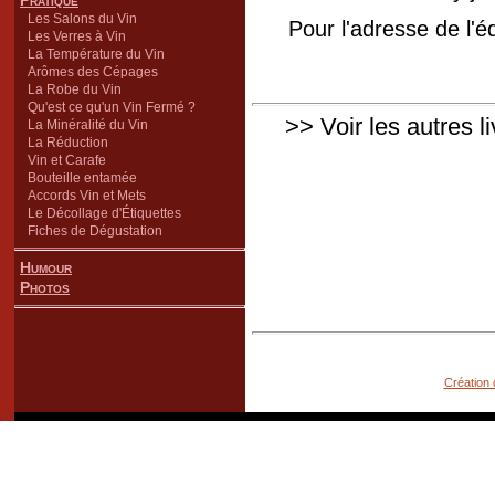
Pratique
Les Salons du Vin
Pour l'adresse de l'é
Les Verres à Vin
La Température du Vin
Arômes des Cépages
La Robe du Vin
Qu'est ce qu'un Vin Fermé ?
>> Voir les autres l
La Minéralité du Vin
La Réduction
Vin et Carafe
Bouteille entamée
Accords Vin et Mets
Le Décollage d'Étiquettes
Fiches de Dégustation
Humour
Photos
Création 