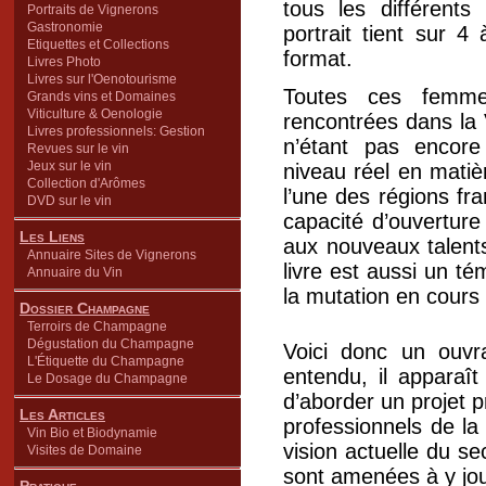
tous les différents
Portraits de Vignerons
Gastronomie
portrait tient sur 
Etiquettes et Collections
format.
Livres Photo
Livres sur l'Oenotourisme
Toutes ces femme
Grands vins et Domaines
Viticulture & Oenologie
rencontrées dans la 
Livres professionnels: Gestion
n’étant pas encor
Revues sur le vin
Jeux sur le vin
niveau réel en matiè
Collection d'Arômes
l’une des régions fr
DVD sur le vin
capacité d’ouverture
Les Liens
aux nouveaux talent
Annuaire Sites de Vignerons
livre est aussi un té
Annuaire du Vin
la mutation en cours 
Dossier Champagne
Terroirs de Champagne
Dégustation du Champagne
Voici donc un ouvra
L'Étiquette du Champagne
entendu, il apparaî
Le Dosage du Champagne
d’aborder un projet p
Les Articles
professionnels de la 
Vin Bio et Biodynamie
vision actuelle du s
Visites de Domaine
sont amenées à y jou