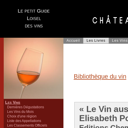
Le petit Guide
Loisel
des vins
Accueil
Les Livres
Les Vins
Bibliothèque du vin
Les Vins
« Le Vin aus
Dernières Dégustations
Les Vins du Mois
Elisabeth P
Choix d'une région
Liste des Appellations
Les Classements Officiels
Editions Chem