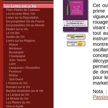
Cet ou
Les Livres sur le Vin
Plein d'Idées de Cadeaux
prime 
Les Accords Mets / Vin
vigue
Livres sur la Dégustation
rouage
Encyclopédies Vin de France
Encyclopédies Vin du Monde
visant 
Etudes sur le Vin
tout au
Le Vin Bio
Guides de Vin
instru
Livres sur les Régions
montr
Alsace
Bordeaux
oscill
Bourgogne
concep
Champagne
décryp
Jura / Savoie
Loire
permet
Languedoc / Roussillon
de don
Provence
Rhône
pour le
Sud-Ouest
marketi
L'Histoire du Vin
Romans sur le Vin
Nota :
Bandes dessinées sur le Vin
La Langue du Vin
Passio
Le Monde du Vin
Les Plaisirs du Vin
Vins et Santé