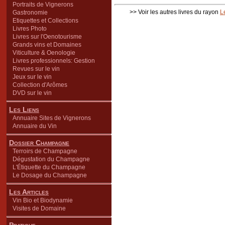
Portraits de Vignerons
>> Voir les autres livres du rayon
L
Gastronomie
Etiquettes et Collections
Livres Photo
Livres sur l'Oenotourisme
Grands vins et Domaines
Viticulture & Oenologie
Livres professionnels: Gestion
Revues sur le vin
Jeux sur le vin
Collection d'Arômes
DVD sur le vin
Les Liens
Annuaire Sites de Vignerons
Annuaire du Vin
Dossier Champagne
Terroirs de Champagne
Dégustation du Champagne
L'Étiquette du Champagne
Le Dosage du Champagne
Les Articles
Vin Bio et Biodynamie
Visites de Domaine