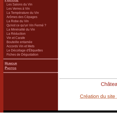
Pratique
Les Salons du Vin
Les Verres à Vin
La Température du Vin
Arômes des Cépages
La Robe du Vin
Qu'est ce qu'un Vin Fermé ?
La Minéralité du Vin
La Réduction
Vin et Carafe
Bouteille entamée
Accords Vin et Mets
Le Décollage d'Étiquettes
Fiches de Dégustation
Humour
Photos
Château
Création du site