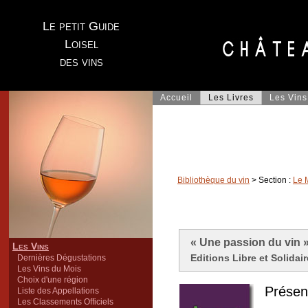
Le petit Guide
Loisel
des vins
Accueil
Les Livres
Les Vins
Bibliothèque du vin
> Section :
Le 
« Une passion du vin 
Les Vins
Editions Libre et Solidai
Dernières Dégustations
Les Vins du Mois
Choix d'une région
Présent
Liste des Appellations
Les Classements Officiels