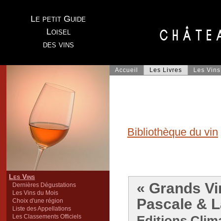
Le petit Guide
Loisel
des vins
Accueil
Les Livres
Les Vins
Bibliothèque du vin
Les Vins
« Grands Vi
Dernières Dégustations
Les Vins du Mois
Pascale & L
Choix d'une région
Liste des Appellations
Les Classements Officiels
Editions Clim