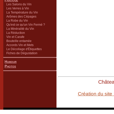
Pratique
Les Salons du Vin
Les Verres à Vin
La Température du Vin
Arômes des Cépages
La Robe du Vin
Qu'est ce qu'un Vin Fermé ?
La Minéralité du Vin
La Réduction
Vin et Carafe
Bouteille entamée
Accords Vin et Mets
Le Décollage d'Étiquettes
Fiches de Dégustation
Humour
Photos
Château
Création du site