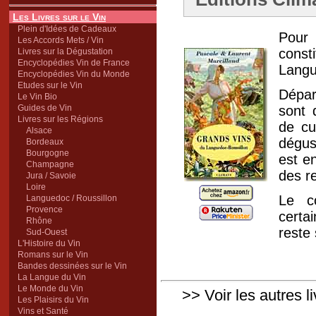
Les Livres sur le Vin
Plein d'Idées de Cadeaux
Pour 
Les Accords Mets / Vin
const
Livres sur la Dégustation
Encyclopédies Vin de France
Langu
Encyclopédies Vin du Monde
Etudes sur le Vin
Dépar
Le Vin Bio
Guides de Vin
sont 
Livres sur les Régions
de cu
Alsace
dégus
Bordeaux
Bourgogne
est e
Champagne
des re
Jura / Savoie
Loire
Le co
Languedoc / Roussillon
Provence
certa
Rhône
reste 
Sud-Ouest
L'Histoire du Vin
Romans sur le Vin
Bandes dessinées sur le Vin
La Langue du Vin
Le Monde du Vin
>> Voir les autres l
Les Plaisirs du Vin
Vins et Santé