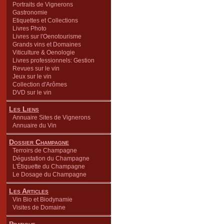
Portraits de Vignerons
Gastronomie
Etiquettes et Collections
Livres Photo
Livres sur l'Oenotourisme
Grands vins et Domaines
Viticulture & Oenologie
Livres professionnels: Gestion
Revues sur le vin
Jeux sur le vin
Collection d'Arômes
DVD sur le vin
Les Liens
Annuaire Sites de Vignerons
Annuaire du Vin
Dossier Champagne
Terroirs de Champagne
Dégustation du Champagne
L'Étiquette du Champagne
Le Dosage du Champagne
Les Articles
Vin Bio et Biodynamie
Visites de Domaine