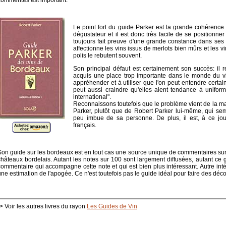
commentés est important.
Le point fort du guide Parker est la grande cohérence 
dégustateur et il est donc très facile de se positionner 
toujours fait preuve d'une grande constance dans ses g
affectionne les vins issus de merlots bien mûrs et les v
polis le rebutent souvent.
Son principal défaut est certainement son succès: il
acquis une place trop importante dans le monde du vi
appréhender et à utiliser que l'on peut entendre certain
peut aussi craindre qu'elles aient tendance à unifor
international".
Reconnaissons toutefois que le problème vient de la mau
Parker, plutôt que de Robert Parker lui-même, qui se
peu imbue de sa personne. De plus, il est, à ce jou
français.
Son guide sur les bordeaux est en tout cas une source unique de commentaires sur 
châteaux bordelais. Autant les notes sur 100 sont largement diffusées, autant ce gu
commentaire qui accompagne cette note et qui est bien plus intéressant. Autre int
une estimation de l'apogée. Ce n'est toutefois pas le guide idéal pour faire des décou
> Voir les autres livres du rayon
Les Guides de Vin