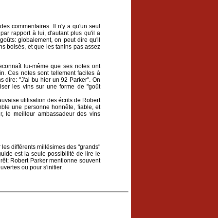
des commentaires. Il n'y a qu'un seul
par rapport à lui, d'autant plus qu'il a
oûts: globalement, on peut dire qu'il
ins boisés, et que les tanins pas assez
 reconnaît lui-même que ses notes ont
n. Ces notes sont tellement faciles à
s dire: "J'ai bu hier un 92 Parker". On
miser les vins sur une forme de "goût
vaise utilisation des écrits de Robert
mble une personne honnête, fiable, et
r, le meilleur ambassadeur des vins
les différents millésimes des "grands"
ide est la seule possibilité de lire le
érêt: Robert Parker mentionne souvent
vertes ou pour s'initier.