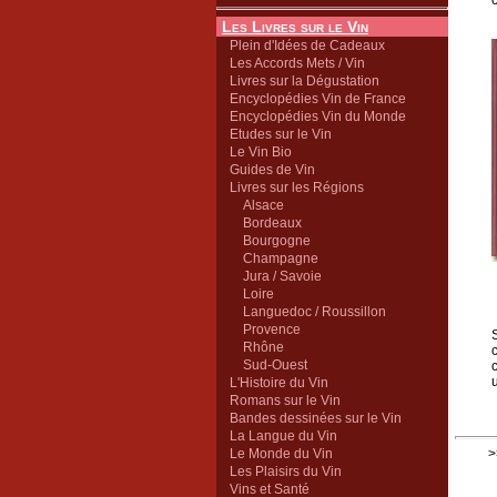
Les Livres sur le Vin
Plein d'Idées de Cadeaux
Les Accords Mets / Vin
Livres sur la Dégustation
Encyclopédies Vin de France
Encyclopédies Vin du Monde
Etudes sur le Vin
Le Vin Bio
Guides de Vin
Livres sur les Régions
Alsace
Bordeaux
Bourgogne
Champagne
Jura / Savoie
Loire
Languedoc / Roussillon
Provence
Rhône
Sud-Ouest
L'Histoire du Vin
Romans sur le Vin
Bandes dessinées sur le Vin
La Langue du Vin
Le Monde du Vin
>
Les Plaisirs du Vin
Vins et Santé