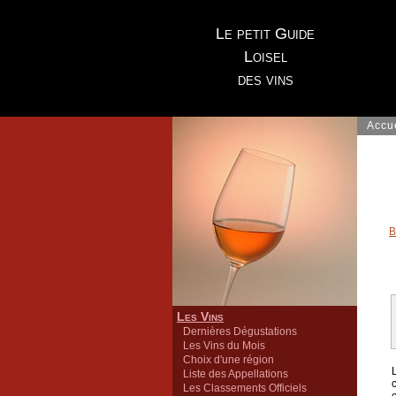
Le petit Guide
Loisel
des vins
Accu
B
Les Vins
Dernières Dégustations
Les Vins du Mois
Choix d'une région
Liste des Appellations
Les Classements Officiels