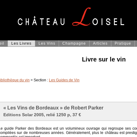
eil
Les Livres
Les Vins
Champagne
Articles
Pratique
Livre sur le vin
ibliothèque du vin
> Section :
Les Guides de Vin
« Les Vins de Bordeaux » de Robert Parker
Editions Solar 2005, relié 1250 p, 37 €
Le guide Parker des Bordeaux est un volumineux ouvrage qui regroupe ses co
compilées sur de nombreuses années. Généralement, plus le château est prestig