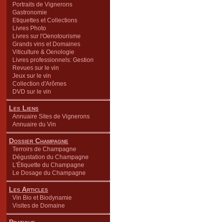
Portraits de Vignerons
Gastronomie
Etiquettes et Collections
Livres Photo
Livres sur l'Oenotourisme
Grands vins et Domaines
Viticulture & Oenologie
Livres professionnels: Gestion
Revues sur le vin
Jeux sur le vin
Collection d'Arômes
DVD sur le vin
Les Liens
Annuaire Sites de Vignerons
Annuaire du Vin
Dossier Champagne
Terroirs de Champagne
Dégustation du Champagne
L'Étiquette du Champagne
Le Dosage du Champagne
Les Articles
Vin Bio et Biodynamie
Visites de Domaine