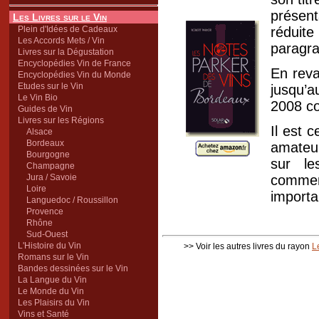
présen
Les Livres sur le Vin
Plein d'Idées de Cadeaux
réduite
Les Accords Mets / Vin
paragra
Livres sur la Dégustation
Encyclopédies Vin de France
En reva
Encyclopédies Vin du Monde
Etudes sur le Vin
jusqu’a
Le Vin Bio
2008 co
Guides de Vin
Livres sur les Régions
Il est 
Alsace
Bordeaux
amateur
Bourgogne
sur le
Champagne
Jura / Savoie
commen
Loire
importa
Languedoc / Roussillon
Provence
Rhône
Sud-Ouest
L'Histoire du Vin
>> Voir les autres livres du rayon
L
Romans sur le Vin
Bandes dessinées sur le Vin
La Langue du Vin
Le Monde du Vin
Les Plaisirs du Vin
Vins et Santé