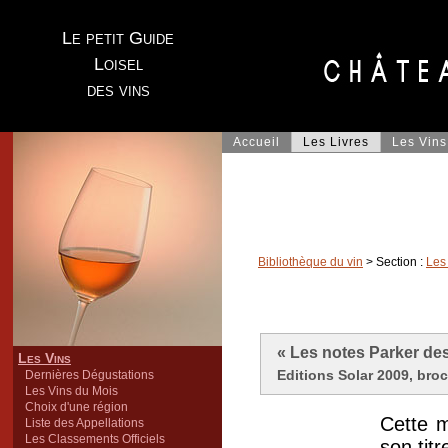
Le petit Guide
Loisel
des vins
Accueil
Les Livres
Les Vins
Bibliothèque du vin
> Section :
Les
« Les notes Parker de
Les Vins
Editions Solar 2009, broc
Dernières Dégustations
Les Vins du Mois
Choix d'une région
Cette m
Liste des Appellations
Les Classements Officiels
son titr