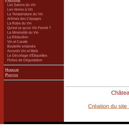
Pratique
Les Salons du Vin
Les Verres à Vin
La Température du Vin
Arômes des Cépages
La Robe du Vin
Qu'est ce qu'un Vin Fermé ?
La Minéralité du Vin
La Réduction
Vin et Carafe
Bouteille entamée
Accords Vin et Mets
Le Décollage d'Étiquettes
Fiches de Dégustation
Humour
Photos
Château
Création du site