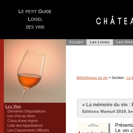
Le petit Guide
Loisel
des vins
Accueil
Les Livres
Les Vins
Bibliothèque du vin
> Section :
Le 
« La mémoire du vin : 
Les Vins
Editions Mareuil 2019, br
Dernières Dégustations
Les Vins du Mois
Choix d'une région
Présentat
Liste des Appellations
Le vin c
Les Classements Officiels