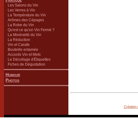
Pratique
Les Salons du Vin
Les Verres à Vin
La Température du Vin
Arômes des Cépages
La Robe du Vin
Qu'est ce qu'un Vin Fermé ?
La Minéralité du Vin
La Réduction
Vin et Carafe
Bouteille entamée
Accords Vin et Mets
Le Décollage d'Étiquettes
Fiches de Dégustation
Humour
Photos
Création 