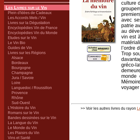
culture 
Les Livres sur le Vin
groupem
Plein d'Idées de Cadeaux
premiers
Les Accords Mets / Vin
avec ses
Livres sur la Dégustation
patrie a
Encyclopédies Vin de France
au dével
Encyclopédies Vin du Monde
vin est 
Etudes sur le Vin
matérial
Le Vin Bio
l’ordre 
Guides de Vin
Livres sur les Régions
Trop sou
Alsace
davantag
Bordeaux
gréco-la
Bourgogne
demeure
Champagne
monde e
Jura / Savoie
Mémoire 
Loire
voyager 
Languedoc / Roussillon
Provence
Rhône
Sud-Ouest
L'Histoire du Vin
>> Voir les autres livres du rayon
L
Romans sur le Vin
Bandes dessinées sur le Vin
La Langue du Vin
Le Monde du Vin
Les Plaisirs du Vin
Vins et Santé