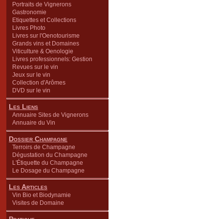
Portraits de Vignerons
Gastronomie
Etiquettes et Collections
Livres Photo
Livres sur l'Oenotourisme
Grands vins et Domaines
Viticulture & Oenologie
Livres professionnels: Gestion
Revues sur le vin
Jeux sur le vin
Collection d'Arômes
DVD sur le vin
Les Liens
Annuaire Sites de Vignerons
Annuaire du Vin
Dossier Champagne
Terroirs de Champagne
Dégustation du Champagne
L'Étiquette du Champagne
Le Dosage du Champagne
Les Articles
Vin Bio et Biodynamie
Visites de Domaine