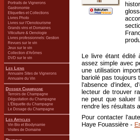
Portraits de Vignerons
histo
Gastronomie
gloss
Etiquettes et Collections
accor
Livres Photo
Livres sur l'Oenotourisme
sect
Grands vins et Domaines
Fran
Viticulture & Oenologie
Livres professionnels: Gestion
produ
Revues sur le vin
Jeux sur le vin
Collection d'Arômes
Le livre étant édité
DVD sur le vin
assez simple avec p
Les Liens
une utilisation impo
Annuaire Sites de Vignerons
bariolé pas toujours t
Annuaire du Vin
l’absence d’index, d
Dossier Champagne
lecteur de trouver r
Terroirs de Champagne
ne peut que saluer l
Dégustation du Champagne
L'Étiquette du Champagne
rendre les résultats 
Le Dosage du Champagne
Pour contacter l'aut
Les Articles
Haye Fouassière -
E
Vin Bio et Biodynamie
Visites de Domaine