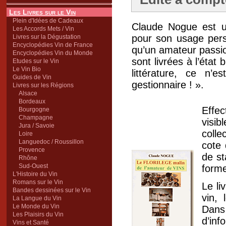
Les Livres sur le Vin
Plein d'Idées de Cadeaux
Claude Nogue est u
Les Accords Mets / Vin
pour son usage pers
Livres sur la Dégustation
Encyclopédies Vin de France
qu’un amateur passi
Encyclopédies Vin du Monde
sont livrées à l’état
Etudes sur le Vin
Le Vin Bio
littérature, ce n’e
Guides de Vin
gestionnaire ! ».
Livres sur les Régions
Alsace
Bordeaux
Effec
Bourgogne
Champagne
visib
Jura / Savoie
colle
Loire
Languedoc / Roussillon
cote 
Provence
de st
Rhône
Sud-Ouest
form
L'Histoire du Vin
Romans sur le Vin
Le li
Bandes dessinées sur le Vin
vin,
La Langue du Vin
Le Monde du Vin
Dans
Les Plaisirs du Vin
d’in
Vins et Santé