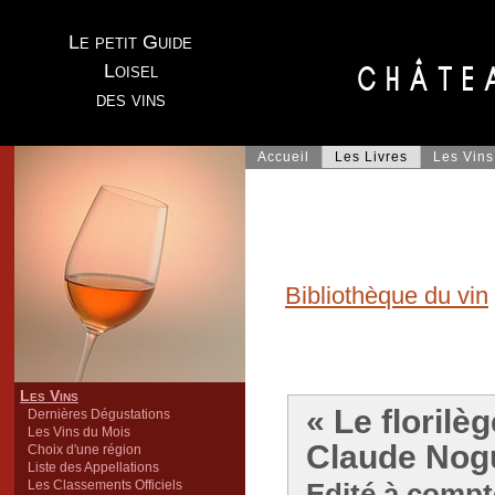
Le petit Guide
Loisel
des vins
Accueil
Les Livres
Les Vins
Bibliothèque du vin
Les Vins
« Le florilè
Dernières Dégustations
Les Vins du Mois
Claude Nog
Choix d'une région
Liste des Appellations
Les Classements Officiels
Edité à compt