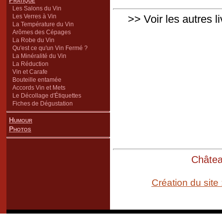
Pratique
Les Salons du Vin
Les Verres à Vin
>> Voir les autres l
La Température du Vin
Arômes des Cépages
La Robe du Vin
Qu'est ce qu'un Vin Fermé ?
La Minéralité du Vin
La Réduction
Vin et Carafe
Bouteille entamée
Accords Vin et Mets
Le Décollage d'Étiquettes
Fiches de Dégustation
Humour
Photos
Château
Création du site