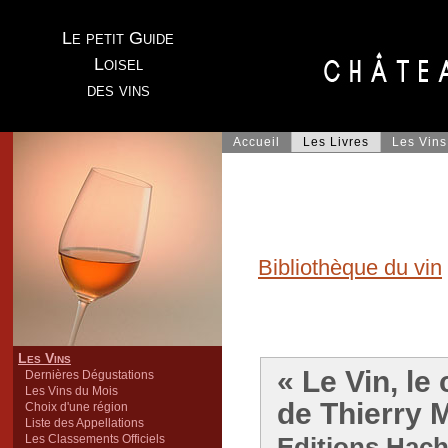
Le petit Guide
Loisel
des vins
Accueil
Les Livres
Les Vins
Bibliothèque du vin
Les Vins
« Le Vin, le 
Dernières Dégustations
Les Vins du Mois
de Thierry 
Choix d'une région
Liste des Appellations
Les Classements Officiels
Editions Hach