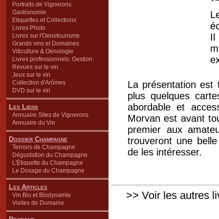
Portraits de Vignerons
Gastronomie
L
Etiquettes et Collections
éc
Livres Photo
I
Livres sur l'Oenotourisme
Grands vins et Domaines
m
Viticulture & Oenologie
ex
Livres professionnels: Gestion
Revues sur le vin
Jeux sur le vin
Collection d'Arômes
La présentation est
DVD sur le vin
plus quelques cartes
abordable et access
Les Liens
Annuaire Sites de Vignerons
Morvan est avant tout
Annuaire du Vin
premier aux amateu
Dossier Champagne
trouveront une bell
Terroirs de Champagne
de les intéresser.
Dégustation du Champagne
L'Étiquette du Champagne
Le Dosage du Champagne
Les Articles
>> Voir les autres l
Vin Bio et Biodynamie
Visites de Domaine