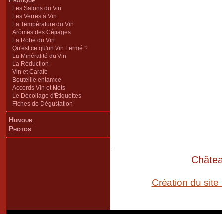
Pratique
Les Salons du Vin
Les Verres à Vin
La Température du Vin
Arômes des Cépages
La Robe du Vin
Qu'est ce qu'un Vin Fermé ?
La Minéralité du Vin
La Réduction
Vin et Carafe
Bouteille entamée
Accords Vin et Mets
Le Décollage d'Étiquettes
Fiches de Dégustation
Humour
Photos
Château
Création du site