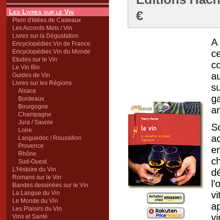
Les Livres sur le Vin
€
Plein d'Idées de Cadeaux
Les Accords Mets / Vin
Livres sur la Dégustation
A
Encyclopédies Vin de France
Encyclopédies Vin du Monde
c
Etudes sur le Vin
c
Le Vin Bio
a
Guides de Vin
Livres sur les Régions
su
Alsace
g
Bordeaux
Bourgogne
a
Champagne
Jura / Savoie
S
Loire
ac
Languedoc / Roussillon
Provence
e
Rhône
c
Sud-Ouest
L'Histoire du Vin
d
Romans sur le Vin
l
Bandes dessinées sur le Vin
La Langue du Vin
v
Le Monde du Vin
ap
Les Plaisirs du Vin
v
Vins et Santé