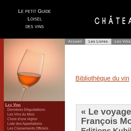
Le petit Guide
Loisel
des vins
Accueil
Les Livres
Les Vins
Bibliothèque du vin
Les Vins
« Le voyage 
Dernières Dégustations
Les Vins du Mois
François Mo
Choix d'une région
Liste des Appellations
Les Classements Officiels
Editions Kubik