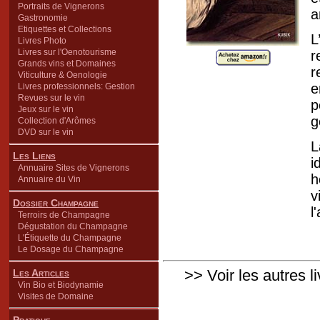
Portraits de Vignerons
a
Gastronomie
Etiquettes et Collections
L
Livres Photo
Livres sur l'Oenotourisme
r
Grands vins et Domaines
r
Viticulture & Oenologie
e
Livres professionnels: Gestion
Revues sur le vin
p
Jeux sur le vin
g
Collection d'Arômes
DVD sur le vin
L
Les Liens
i
Annuaire Sites de Vignerons
h
Annuaire du Vin
v
Dossier Champagne
l
Terroirs de Champagne
Dégustation du Champagne
L'Étiquette du Champagne
Le Dosage du Champagne
>> Voir les autres l
Les Articles
Vin Bio et Biodynamie
Visites de Domaine