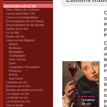
Les Livres sur le Vin
Plein d'Idées de Cadeaux
C
Les Accords Mets / Vin
u
Livres sur la Dégustation
Encyclopédies Vin de France
a
Encyclopédies Vin du Monde
p
Etudes sur le Vin
Le Vin Bio
é
Guides de Vin
Livres sur les Régions
C
Alsace
d
Bordeaux
Bourgogne
v
Champagne
l
Jura / Savoie
Loire
p
Languedoc / Roussillon
m
Provence
Rhône
S
Sud-Ouest
L'Histoire du Vin
i
Romans sur le Vin
m
Bandes dessinées sur le Vin
La Langue du Vin
t
Le Monde du Vin
p
Les Plaisirs du Vin
Vins et Santé
ê