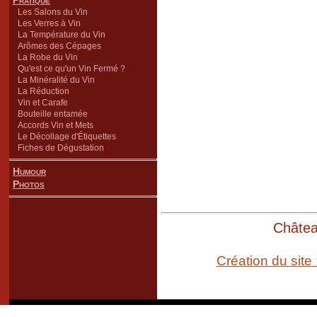
Pratique
Les Salons du Vin
Les Verres à Vin
La Température du Vin
Arômes des Cépages
La Robe du Vin
Qu'est ce qu'un Vin Fermé ?
La Minéralité du Vin
La Réduction
Vin et Carafe
Bouteille entamée
Accords Vin et Mets
Le Décollage d'Étiquettes
Fiches de Dégustation
Humour
Photos
Château
Création du site