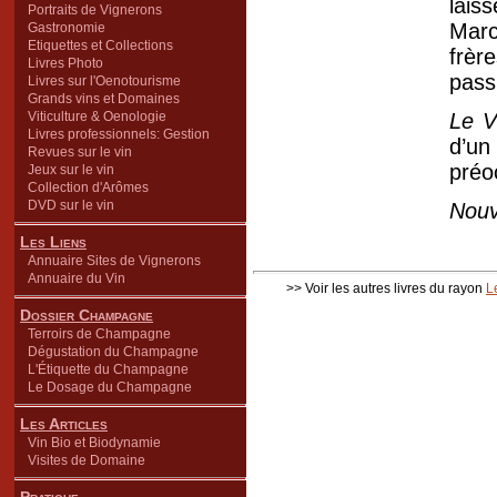
lais
Portraits de Vignerons
Marc
Gastronomie
Etiquettes et Collections
frèr
Livres Photo
pass
Livres sur l'Oenotourisme
Grands vins et Domaines
Viticulture & Oenologie
Le V
Livres professionnels: Gestion
d’un
Revues sur le vin
préo
Jeux sur le vin
Collection d'Arômes
DVD sur le vin
Nouv
Les Liens
Annuaire Sites de Vignerons
Annuaire du Vin
>> Voir les autres livres du rayon
L
Dossier Champagne
Terroirs de Champagne
Dégustation du Champagne
L'Étiquette du Champagne
Le Dosage du Champagne
Les Articles
Vin Bio et Biodynamie
Visites de Domaine