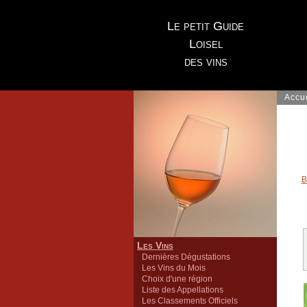
Le petit Guide
Loisel
des vins
Accu
B
Les Vins
Dernières Dégustations
Les Vins du Mois
Choix d'une région
Liste des Appellations
Les Classements Officiels