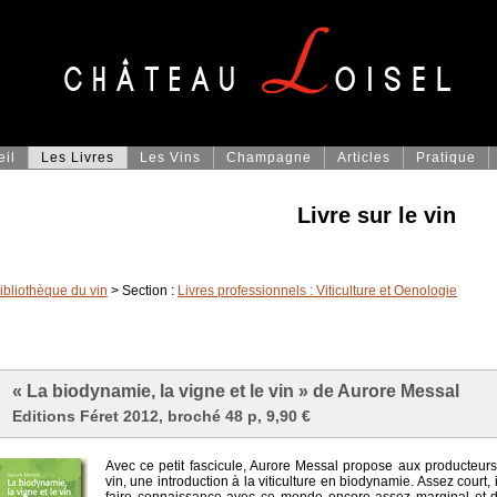
eil
Les Livres
Les Vins
Champagne
Articles
Pratique
Livre sur le vin
ibliothèque du vin
> Section :
Livres professionnels : Viticulture et Oenologie
« La biodynamie, la vigne et le vin » de Aurore Messal
Editions Féret 2012, broché 48 p, 9,90 €
Avec ce petit fascicule, Aurore Messal propose aux producteurs, 
vin, une introduction à la viticulture en biodynamie. Assez court,