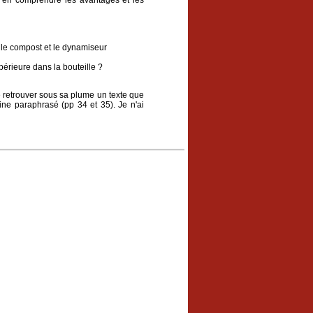
'en comprendre les avantages et les
, le compost et le dynamiseur
périeure dans la bouteille ?
e retrouver sous sa plume un texte que
ine paraphrasé (pp 34 et 35). Je n'ai