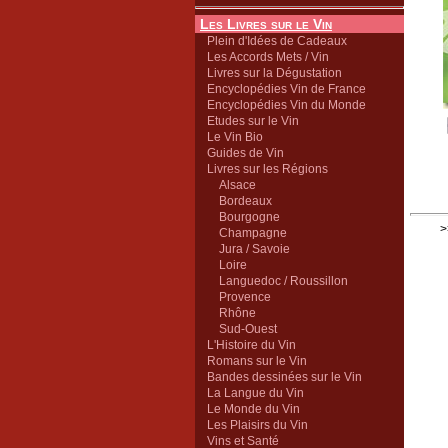
Les Livres sur le Vin
Plein d'Idées de Cadeaux
Les Accords Mets / Vin
Livres sur la Dégustation
Encyclopédies Vin de France
Encyclopédies Vin du Monde
Etudes sur le Vin
Le Vin Bio
Guides de Vin
Livres sur les Régions
Alsace
Bordeaux
Bourgogne
>
Champagne
Jura / Savoie
Loire
Languedoc / Roussillon
Provence
Rhône
Sud-Ouest
L'Histoire du Vin
Romans sur le Vin
Bandes dessinées sur le Vin
La Langue du Vin
Le Monde du Vin
Les Plaisirs du Vin
Vins et Santé