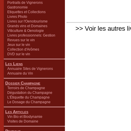
Portraits de Vignerons
Gastronomie
Etiquettes et Collections
Livres Photo
Livres sur l'Oenotourisme
Grands vins et Domaines
>> Voir les autres l
Viticulture & Oenologie
Livres professionnels: Gestion
Revues sur le vin
Jeux sur le vin
Collection d'Arômes
DVD sur le vin
Les Liens
Annuaire Sites de Vignerons
Annuaire du Vin
Dossier Champagne
Terroirs de Champagne
Dégustation du Champagne
L'Étiquette du Champagne
Le Dosage du Champagne
Les Articles
Vin Bio et Biodynamie
Visites de Domaine