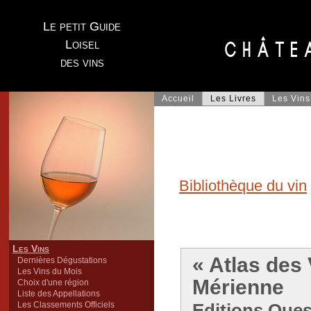
Le petit Guide
Loisel
des vins
Accueil
Les Livres
Les Vins
Bibliothèque du vin
Les Vins
« Atlas des
Dernières Dégustations
Les Vins du Mois
Mérienne
Choix d'une région
Liste des Appellations
Les Classements Officiels
Editions Oues