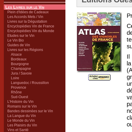
Les Livres sur le Vin
Plein d'Idées de Cadeaux
Pr
Les Accords Mets / Vin
Livres sur la Dégustation
Ce
Encyclopédies Vin de France
Encyclopédies Vin du Monde
d
Etudes sur le Vin
t
Le Vin Bio
Guides de Vin
s
Livres sur les Régions
Alsace
I
Bordeaux
l
Bourgogne
Champagne
(
Jura / Savoie
g
Loire
u
Languedoc / Roussillon
Provence
dé
Rhône
v
Sud-Ouest
L'Histoire du Vin
p
Romans sur le Vin
n
Bandes dessinées sur le Vin
La Langue du Vin
c
Le Monde du Vin
o
Les Plaisirs du Vin
Vins et Santé