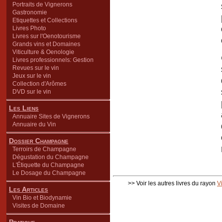
Portraits de Vignerons
Gastronomie
Etiquettes et Collections
Livres Photo
Livres sur l'Oenotourisme
Grands vins et Domaines
Viticulture & Oenologie
Livres professionnels: Gestion
Revues sur le vin
Jeux sur le vin
Collection d'Arômes
DVD sur le vin
Les Liens
Annuaire Sites de Vignerons
Annuaire du Vin
Dossier Champagne
Terroirs de Champagne
Dégustation du Champagne
L'Étiquette du Champagne
Le Dosage du Champagne
>> Voir les autres livres du rayon
V
Les Articles
Vin Bio et Biodynamie
Visites de Domaine