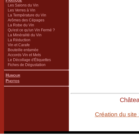
Pratique
Les Salons du Vin
Les Verres à Vin
La Température du Vin
Arômes des Cépages
La Robe du Vin
Qu'est ce qu'un Vin Fermé ?
La Minéralité du Vin
La Réduction
Vin et Carafe
Bouteille entamée
Accords Vin et Mets
Le Décollage d'Étiquettes
Fiches de Dégustation
Humour
Photos
Château
Création du site