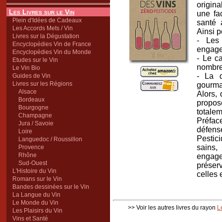
origina
Les Livres sur le Vin
une fac
Plein d'Idées de Cadeaux
santé 
Les Accords Mets / Vin
Ainsi 
Livres sur la Dégustation
- Les
Encyclopédies Vin de France
engage
Encyclopédies Vin du Monde
- Le ca
Etudes sur le Vin
nombre 
Le Vin Bio
- La d
Guides de Vin
Livres sur les Régions
gourman
Alsace
Alors, 
Bordeaux
propos
Bourgogne
totale
Champagne
Préfac
Jura / Savoie
défens
Loire
Pestic
Languedoc / Roussillon
sains
Provence
Rhône
engage
Sud-Ouest
préserv
L'Histoire du Vin
celles 
Romans sur le Vin
Bandes dessinées sur le Vin
La Langue du Vin
Le Monde du Vin
>> Voir les autres livres du rayon
L
Les Plaisirs du Vin
Vins et Santé