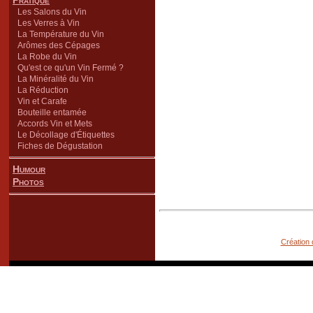
Pratique
Les Salons du Vin
Les Verres à Vin
La Température du Vin
Arômes des Cépages
La Robe du Vin
Qu'est ce qu'un Vin Fermé ?
La Minéralité du Vin
La Réduction
Vin et Carafe
Bouteille entamée
Accords Vin et Mets
Le Décollage d'Étiquettes
Fiches de Dégustation
Humour
Photos
Création 