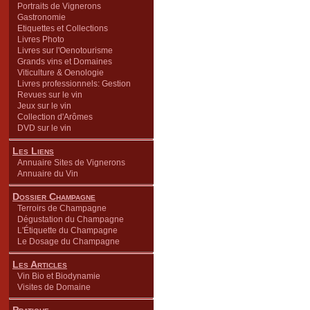
Portraits de Vignerons
Gastronomie
Etiquettes et Collections
Livres Photo
Livres sur l'Oenotourisme
Grands vins et Domaines
Viticulture & Oenologie
Livres professionnels: Gestion
Revues sur le vin
Jeux sur le vin
Collection d'Arômes
DVD sur le vin
Les Liens
Annuaire Sites de Vignerons
Annuaire du Vin
Dossier Champagne
Terroirs de Champagne
Dégustation du Champagne
L'Étiquette du Champagne
Le Dosage du Champagne
Les Articles
Vin Bio et Biodynamie
Visites de Domaine