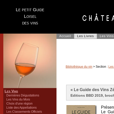
Le petit Guide
Loisel
des vins
Accueil
Les Livres
Les Vins
Bibliothèque du vin
> Section :
Les
« Le Guide des Vins Zé
Les Vins
Editions BBD 2019, broch
Dernières Dégustations
Les Vins du Mois
Choix d'une région
Présent
Liste des Appellations
Le Gui
Les Classements Officiels