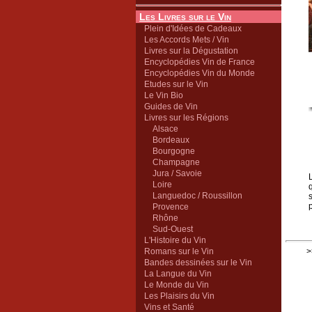
Les Livres sur le Vin
Plein d'Idées de Cadeaux
Les Accords Mets / Vin
Livres sur la Dégustation
Encyclopédies Vin de France
Encyclopédies Vin du Monde
Etudes sur le Vin
Le Vin Bio
Guides de Vin
Livres sur les Régions
Alsace
Bordeaux
Bourgogne
Champagne
Jura / Savoie
Loire
Languedoc / Roussillon
Provence
Rhône
Sud-Ouest
L'Histoire du Vin
Romans sur le Vin
>
Bandes dessinées sur le Vin
La Langue du Vin
Le Monde du Vin
Les Plaisirs du Vin
Vins et Santé