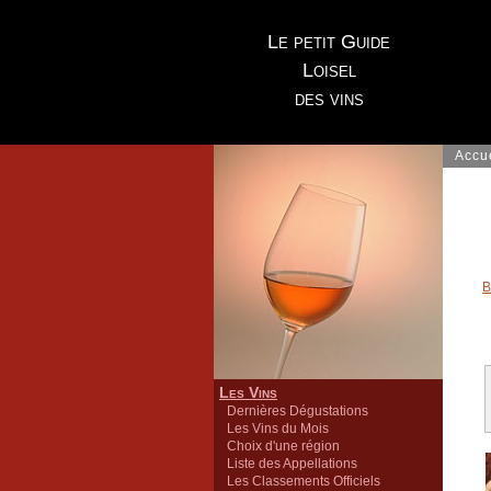
Le petit Guide
Loisel
des vins
Accu
B
Les Vins
Dernières Dégustations
Les Vins du Mois
Choix d'une région
Liste des Appellations
Les Classements Officiels