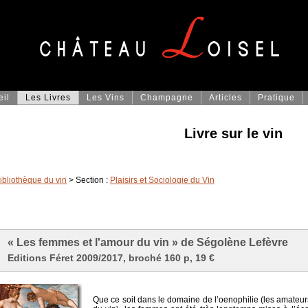
eil
Les Livres
Les Vins
Champagne
Articles
Pratique
Livre sur le vin
ibliothèque du vin
> Section :
Plaisirs et Sociologie du Vin
« Les femmes et l'amour du vin » de Ségolène Lefèvre
Editions Féret 2009/2017, broché 160 p, 19 €
Que ce soit dans le domaine de l’oenophilie (les amateurs