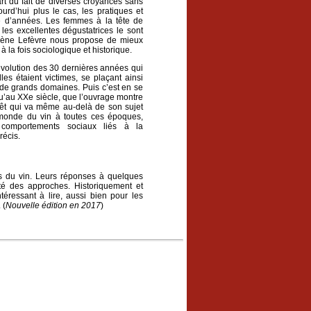
rt du fait de diverses croyances sans
rd’hui plus le cas, les pratiques et
e d’années. Les femmes à la tête de
les excellentes dégustatrices le sont
lène Lefèvre nous propose de mieux
à la fois sociologique et historique.
évolution des 30 dernières années qui
es étaient victimes, se plaçant ainsi
 de grands domaines. Puis c’est en se
qu’au XXe siècle, que l’ouvrage montre
érêt qui va même au-delà de son sujet
 monde du vin à toutes ces époques,
 comportements sociaux liés à la
récis.
es du vin. Leurs réponses à quelques
ité des approches. Historiquement et
ntéressant à lire, aussi bien pour les
 (
Nouvelle édition en 2017
)