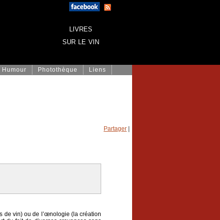
livres
sur le vin
Humour
Photothèque
Liens
Partager
|
 de vin) ou de l’œnologie (la création