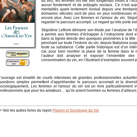
du vin), les femmes ont été très longtemps mises à l’éca
aucun fondement et de préjugés sociaux. Ce n’est aujou
mentalités ayant lentement évolué depuis une trentain
domaines viticoles sont de plus en plus nombreuses et 
encore plus. Avec
Les femmes et l'amour du vin
, Ségo
regarder le parcours accompli. Le regard qu’elle porte est 
Ségolène Lefèvre démarre son étude par l’analyse de l’
a permis aux femmes d’échapper à l’ostracisme dont ell
dans la lignée directe des quelques pionnières à la tête
penchant sur toute l’histoire du vin, depuis Babylone jus
toute sa substance. Cette partie historique est d’un int
car, pour bien montrer la place de la femme dans le
l’auteur doit analyser et exposer l’ensemble des
consommation du vin, en l’illustrant d’exemples souvent p
L’ouvrage est émaillé de courts interviews de grandes professionnelles actuell
questions simples permettent d’appréhender le parcours accompli et la divers
sociologiquement,
Les femmes et l'amour du vin
est un livre particulièrement i
professionnels que pour les amateurs… qu’ils soient hommes ou femmes d’ailleurs.
> Voir les autres livres du rayon
Plaisirs et Sociologie du Vin