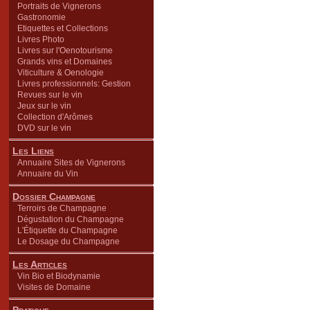
Portraits de Vignerons
Gastronomie
Etiquettes et Collections
Livres Photo
Livres sur l'Oenotourisme
Grands vins et Domaines
Viticulture & Oenologie
Livres professionnels: Gestion
Revues sur le vin
Jeux sur le vin
Collection d'Arômes
DVD sur le vin
Les Liens
Annuaire Sites de Vignerons
Annuaire du Vin
Dossier Champagne
Terroirs de Champagne
Dégustation du Champagne
L'Étiquette du Champagne
Le Dosage du Champagne
Les Articles
Vin Bio et Biodynamie
Visites de Domaine