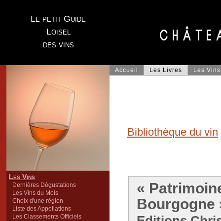
Le petit Guide
Loisel
des vins
Accueil
Les Livres
Les Vins
Bibliothèque du vin
Les Vins
« Patrimoin
Dernières Dégustations
Les Vins du Mois
Bourgogne 
Choix d'une région
Liste des Appellations
Les Classements Officiels
Editions Chri