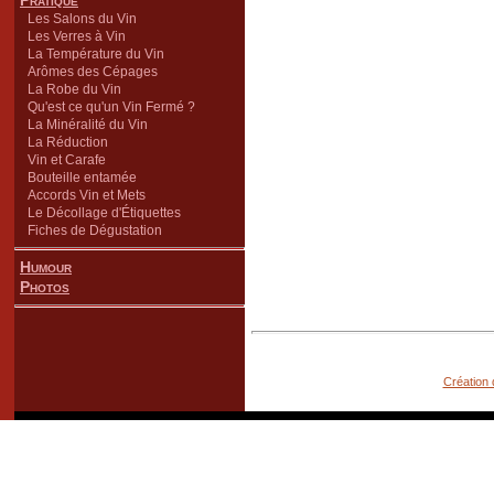
Pratique
Les Salons du Vin
Les Verres à Vin
La Température du Vin
Arômes des Cépages
La Robe du Vin
Qu'est ce qu'un Vin Fermé ?
La Minéralité du Vin
La Réduction
Vin et Carafe
Bouteille entamée
Accords Vin et Mets
Le Décollage d'Étiquettes
Fiches de Dégustation
Humour
Photos
Création 