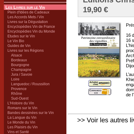
Les Livres sur le Vin
19,90 €
Plein d'Idées de Cadeaux
Les Accords Mets / Vin
Livres sur la Dégustation
Prés
Encyclopédies Vin de France
Encyclopédies Vin du Monde
16 
Etudes sur le Vin
16 s
Le Vin Bio
L’h
Guides de Vin
pro
Livres sur les Régions
Arch
Alsace
Bordeaux
Préf
Bourgogne
Dijo
Champagne
L’au
Jura / Savoie
Khi
Loire
Languedoc / Roussillon
eng
Provence
doma
Rhône
de l
Sud-Ouest
L'Histoire du Vin
Romans sur le Vin
Bandes dessinées sur le Vin
La Langue du Vin
>> Voir les autres l
Le Monde du Vin
Les Plaisirs du Vin
Vins et Santé