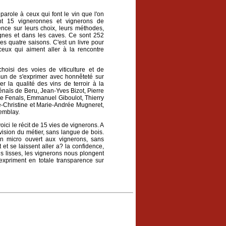
 parole à ceux qui font le vin que l'on
nt 15 vigneronnes et vignerons de
nce sur leurs choix, leurs méthodes,
vignes et dans les caves. Ce sont 252
es quatre saisons. C'est un livre pour
eux qui aiment aller à la rencontre
hoisi des voies de viticulture et de
mmun de s'exprimer avec honnêteté sur
ier la qualité des vins de terroir à la
hénaïs de Beru, Jean-Yves Bizot, Pierre
re Fenals, Emmanuel Giboulot, Thierry
ie-Christine et Marie-Andrée Mugneret,
remblay.
ici le récit de 15 vies de vignerons. A
r vision du métier, sans langue de bois.
 un micro ouvert aux vignerons, sans
 et se laissent aller a? la confidence,
is lisses, les vignerons nous plongent
'expriment en totale transparence sur