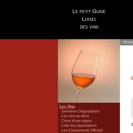
Le petit Guide
Loisel
des vins
Accu
B
Les Vins
Dernières Dégustations
Les Vins du Mois
Choix d'une région
Liste des Appellations
Les Classements Officiels