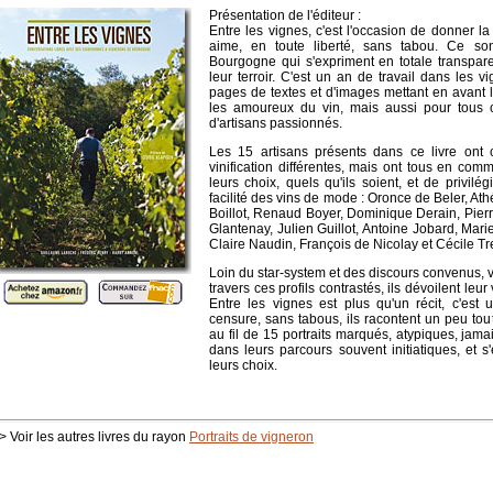
Présentation de l'éditeur :
Entre les vignes, c'est l'occasion de donner la
aime, en toute liberté, sans tabou. Ce so
Bourgogne qui s'expriment en totale transpare
leur terroir. C'est un an de travail dans les 
pages de textes et d'images mettant en avant l
les amoureux du vin, mais aussi pour tous c
d'artisans passionnés.
Les 15 artisans présents dans ce livre ont c
vinification différentes, mais ont tous en co
leurs choix, quels qu'ils soient, et de privilég
facilité des vins de mode : Oronce de Beler, At
Boillot, Renaud Boyer, Dominique Derain, Pier
Glantenay, Julien Guillot, Antoine Jobard, Mar
Claire Naudin, François de Nicolay et Cécile T
Loin du star-system et des discours convenus, vo
travers ces profils contrastés, ils dévoilent leu
Entre les vignes est plus qu'un récit, c'est
censure, sans tabous, ils racontent un peu tout
au fil de 15 portraits marqués, atypiques, jama
dans leurs parcours souvent initiatiques, et s
leurs choix.
> Voir les autres livres du rayon
Portraits de vigneron