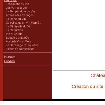
Pratique
Les Salons du Vin
Les Verres à Vin
La Température du Vin
Arômes des Cépages
La Robe du Vin
Qu'est ce qu'un Vin Fermé ?
La Minéralité du Vin
La Réduction
Vin et Carafe
Bouteille entamée
Accords Vin et Mets
Le Décollage d'Étiquettes
Fiches de Dégustation
Humour
Photos
Château
Création du site