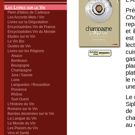
Les Livres sur le Vin
Pré
Plein d'Idées de Cadeaux
Ch
Les Accords Mets / Vin
Livres sur la Dégustation
rep
Encyclopédies Vin de France
et 
Encyclopédies Vin du Monde
Etudes sur le Vin
est
Le Vin Bio
lec
Guides de Vin
cui
Livres sur les Régions
Alsace
gas
Bordeaux
pla
Bourgogne
Champagne
pla
Jura / Savoie
le 
Loire
Languedoc / Roussillon
une
Provence
Rhône
Le 
Sud-Ouest
Sip
L'Histoire du Vin
Romans sur le Vin
de
Bandes dessinées sur le Vin
cha
La Langue du Vin
Le Monde du Vin
au
Les Plaisirs du Vin
Vins et Santé