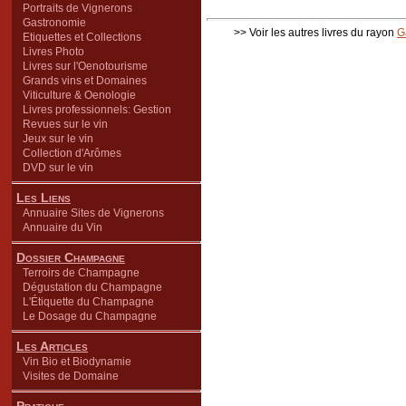
Portraits de Vignerons
Gastronomie
>> Voir les autres livres du rayon
G
Etiquettes et Collections
Livres Photo
Livres sur l'Oenotourisme
Grands vins et Domaines
Viticulture & Oenologie
Livres professionnels: Gestion
Revues sur le vin
Jeux sur le vin
Collection d'Arômes
DVD sur le vin
Les Liens
Annuaire Sites de Vignerons
Annuaire du Vin
Dossier Champagne
Terroirs de Champagne
Dégustation du Champagne
L'Étiquette du Champagne
Le Dosage du Champagne
Les Articles
Vin Bio et Biodynamie
Visites de Domaine