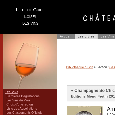
Le petit Guide
Loisel
des vins
Accueil
Les Livres
Les Vins
Bibliothèque du vin
> Section :
Gas
« Champagne So Chic!
Les Vins
Editions Menu Fretin 201
Dernières Dégustations
Les Vins du Mois
Choix d'une région
Arn
Liste des Appellations
Les Classements Officiels
L'A