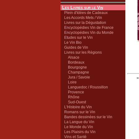
Les Livres sur le Vin
Plein d'Idées de Cadeaux
Les Accords Mets / Vin
Livres sur la Dégustation
Encyclopédies Vin de France
Encyclopédies Vin du Monde
Etudes sur le Vin
Le Vin Bio
Guides de Vin
Livres sur les Régions
Alsace
Bordeaux
Bourgogne
Champagne
Jura / Savoie
>
Loire
Languedoc / Roussillon
Provence
Rhône
Sud-Ouest
L'Histoire du Vin
Romans sur le Vin
Bandes dessinées sur le Vin
La Langue du Vin
Le Monde du Vin
Les Plaisirs du Vin
Vins et Santé