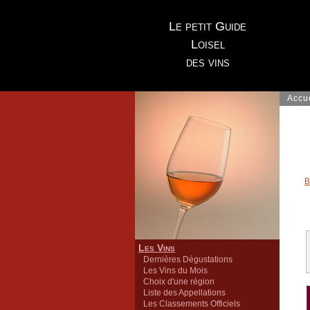
Le petit Guide
Loisel
des vins
Accu
B
Les Vins
Dernières Dégustations
Les Vins du Mois
Choix d'une région
Liste des Appellations
Les Classements Officiels