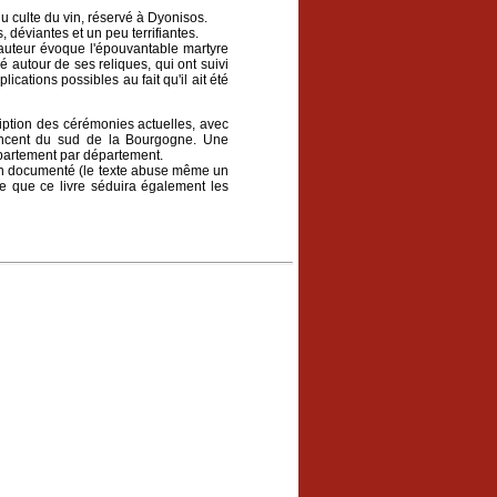
du culte du vin, réservé à Dyonisos.
 déviantes et un peu terrifiantes.
 L'auteur évoque l'épouvantable martyre
pé autour de ses reliques, qui ont suivi
ications possibles au fait qu'il ait été
ription des cérémonies actuelles, avec
Vincent du sud de la Bourgogne. Une
épartement par département.
bien documenté (le texte abuse même un
te que ce livre séduira également les