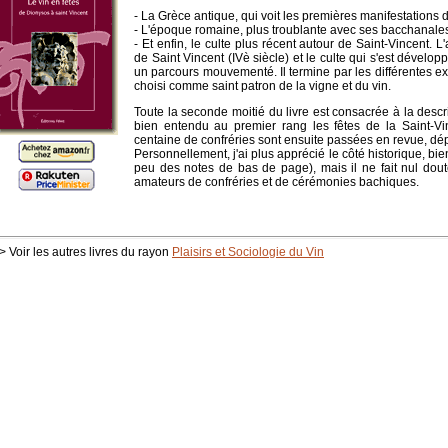
- La Grèce antique, qui voit les premières manifestations 
- L'époque romaine, plus troublante avec ses bacchanales,
- Et enfin, le culte plus récent autour de Saint-Vincent.
de Saint Vincent (IVè siècle) et le culte qui s'est dévelop
un parcours mouvementé. Il termine par les différentes expl
choisi comme saint patron de la vigne et du vin.
Toute la seconde moitié du livre est consacrée à la desc
bien entendu au premier rang les fêtes de la Saint-
centaine de confréries sont ensuite passées en revue, d
Personnellement, j'ai plus apprécié le côté historique, 
peu des notes de bas de page), mais il ne fait nul dou
amateurs de confréries et de cérémonies bachiques.
> Voir les autres livres du rayon
Plaisirs et Sociologie du Vin