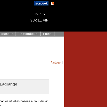
livres
sur le vin
Humour
Photothèque
Liens
Partager
|
c Lagrange
onies rituelles basées autour du vin.
: