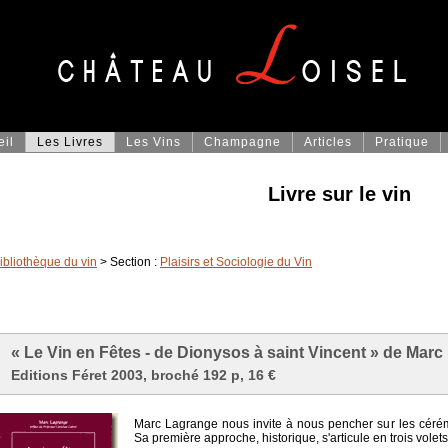
eil
Les Livres
Les Vins
Champagne
Articles
Pratique
Livre sur le vin
ibliothèque du vin
> Section :
Plaisirs et Sociologie du Vin
« Le Vin en Fêtes - de Dionysos à saint Vincent » de Mar
Editions Féret 2003, broché 192 p, 16 €
Marc Lagrange nous invite à nous pencher sur les cérém
Sa première approche, historique, s'articule en trois volets