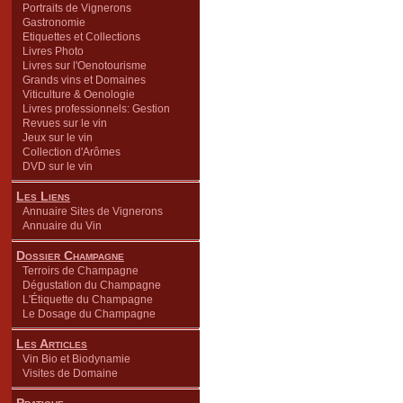
Portraits de Vignerons
Gastronomie
Etiquettes et Collections
Livres Photo
Livres sur l'Oenotourisme
Grands vins et Domaines
Viticulture & Oenologie
Livres professionnels: Gestion
Revues sur le vin
Jeux sur le vin
Collection d'Arômes
DVD sur le vin
Les Liens
Annuaire Sites de Vignerons
Annuaire du Vin
Dossier Champagne
Terroirs de Champagne
Dégustation du Champagne
L'Étiquette du Champagne
Le Dosage du Champagne
Les Articles
Vin Bio et Biodynamie
Visites de Domaine