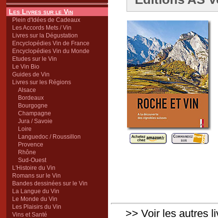
Les Livres sur le Vin
Plein d'Idées de Cadeaux
Les Accords Mets / Vin
Livres sur la Dégustation
Encyclopédies Vin de France
Encyclopédies Vin du Monde
Etudes sur le Vin
Le Vin Bio
Guides de Vin
Livres sur les Régions
Alsace
Bordeaux
Bourgogne
Champagne
Jura / Savoie
Loire
Languedoc / Roussillon
Provence
Rhône
Sud-Ouest
L'Histoire du Vin
Romans sur le Vin
Bandes dessinées sur le Vin
La Langue du Vin
Le Monde du Vin
Les Plaisirs du Vin
>> Voir les autres l
Vins et Santé