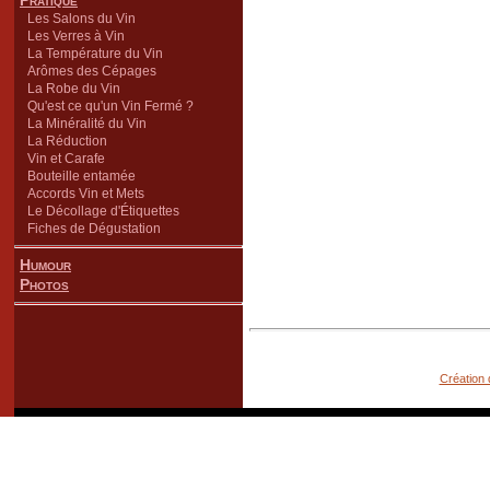
Pratique
Les Salons du Vin
Les Verres à Vin
La Température du Vin
Arômes des Cépages
La Robe du Vin
Qu'est ce qu'un Vin Fermé ?
La Minéralité du Vin
La Réduction
Vin et Carafe
Bouteille entamée
Accords Vin et Mets
Le Décollage d'Étiquettes
Fiches de Dégustation
Humour
Photos
Création 