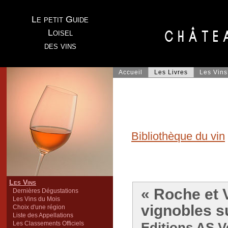
Le petit Guide
Loisel
des vins
Accueil
Les Livres
Les Vins
Bibliothèque du vin
Les Vins
« Roche et 
Dernières Dégustations
Les Vins du Mois
vignobles s
Choix d'une région
Liste des Appellations
Les Classements Officiels
Editions AS Ve