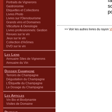
f
Portraits de Vignerons
s
Gastronomie
Etiquettes et Collections
p
Livres Photo
Livres sur l'Oenotourisme
Grands vins et Domaines
Viticulture & Oenologie
>> Voir les autres livres du rayon
V
Livres professionnels: Gestion
Revues sur le vin
Jeux sur le vin
Collection d'Arômes
DVD sur le vin
Les Liens
Annuaire Sites de Vignerons
Annuaire du Vin
Dossier Champagne
Terroirs de Champagne
Dégustation du Champagne
L'Étiquette du Champagne
Le Dosage du Champagne
Les Articles
Vin Bio et Biodynamie
Visites de Domaine