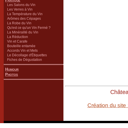
Pratique
Les Salons du Vin
Les Verres à Vin
La Température du Vin
Arômes des Cépages
La Robe du Vin
Qu'est ce qu'un Vin Fermé ?
La Minéralité du Vin
La Réduction
Vin et Carafe
Bouteille entamée
Accords Vin et Mets
Le Décollage d'Étiquettes
Fiches de Dégustation
Humour
Photos
Château
Création du site