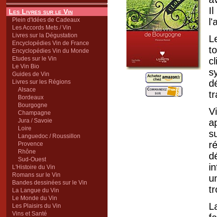
I
Les Livres sur le Vin
Plein d'Idées de Cadeaux
l
Les Accords Mets / Vin
Livres sur la Dégustation
L
Encyclopédies Vin de France
to
Encyclopédies Vin du Monde
Etudes sur le Vin
c
Le Vin Bio
s
Guides de Vin
d
Livres sur les Régions
Alsace
t
Bordeaux
Bourgogne
V
Champagne
Jura / Savoie
a
Loire
s
Languedoc / Roussillon
r
Provence
Rhône
d
Sud-Ouest
i
L'Histoire du Vin
Romans sur le Vin
u
Bandes dessinées sur le Vin
t
La Langue du Vin
Le Monde du Vin
L
Les Plaisirs du Vin
Vins et Santé