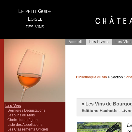
Le petit Guide
Loisel
des vins
Accueil
Les Livres
Les Vins
Bibliothèque du vin
> Section :
Vin
« Les Vins de Bourgog
Les Vins
Editions Hachette - Livre
Dernières Dégustations
Les Vins du Mois
Choix d'une région
L
Liste des Appellations
Les Classements Officiels
av