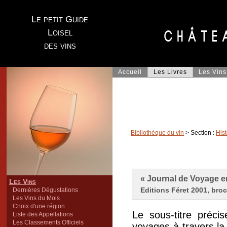
Le petit Guide
Loisel
des vins
Accueil
Les Livres
Les Vins
Bibliothèque du vin
> Section :
Hist
« Journal de Voyage 
Les Vins
Editions Féret 2001, broc
Dernières Dégustations
Les Vins du Mois
Choix d'une région
Le sous-titre préci
Liste des Appellations
Les Classements Officiels
voyages à travers la