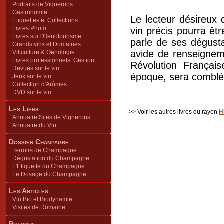
Portraits de Vignerons
Gastronomie
Le lecteur désireux 
Etiquettes et Collections
Livres Photo
vin précis pourra êt
Livres sur l'Oenotourisme
parle de ses dégusta
Grands vins et Domaines
avide de renseignemen
Viticulture & Oenologie
Livres professionnels: Gestion
Révolution Français
Revues sur le vin
époque, sera comblé: 
Jeux sur le vin
Collection d'Arômes
DVD sur le vin
Les Liens
>> Voir les autres livres du rayon
H
Annuaire Sites de Vignerons
Annuaire du Vin
Dossier Champagne
Terroirs de Champagne
Dégustation du Champagne
L'Étiquette du Champagne
Le Dosage du Champagne
Les Articles
Vin Bio et Biodynamie
Visites de Domaine