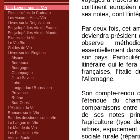
continent européen e
Les Livres sur le Vin
Plein d'Idées de Cadeaux
ses notes, dont l'inté
Les Accords Mets / Vin
Livres sur la Dégustation
Par deux fois, cet am
Encyclopédies Vin de France
Encyclopédies Vin du Monde
deviendra président d
Etudes sur le Vin
observe méthod
Le Vin Bio
Guides de Vin
essentiellement dans 
Livres sur les Régions
son pays. Particulièr
Alsace
Bordeaux
itinéraire qui le fera
Bourgogne
françaises, l'Itali
Champagne
l'Allemagne.
Jura / Savoie
Loire
Languedoc / Roussillon
Son compte-rendu d
Provence
Rhône
l'étendue du cham
Sud-Ouest
comparaisons entre l
L'Histoire du Vin
Romans sur le Vin
de ses notes prin
Bandes dessinées sur le Vin
l'agriculture (type d
La Langue du Vin
Le Monde du Vin
arbres, espacement d
Les Plaisirs du Vin
sociale rurale (réparti
Vins et Santé