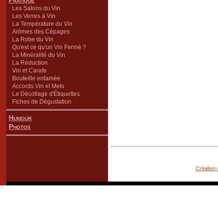
Pratique
Les Salons du Vin
Les Verres à Vin
La Température du Vin
Arômes des Cépages
La Robe du Vin
Qu'est ce qu'un Vin Fermé ?
La Minéralité du Vin
La Réduction
Vin et Carafe
Bouteille entamée
Accords Vin et Mets
Le Décollage d'Étiquettes
Fiches de Dégustation
Humour
Photos
Création 