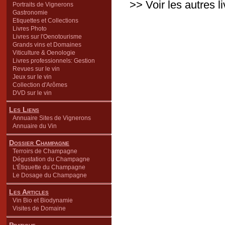
>> Voir les autres l
Portraits de Vignerons
Gastronomie
Etiquettes et Collections
Livres Photo
Livres sur l'Oenotourisme
Grands vins et Domaines
Viticulture & Oenologie
Livres professionnels: Gestion
Revues sur le vin
Jeux sur le vin
Collection d'Arômes
DVD sur le vin
Les Liens
Annuaire Sites de Vignerons
Annuaire du Vin
Dossier Champagne
Terroirs de Champagne
Dégustation du Champagne
L'Étiquette du Champagne
Le Dosage du Champagne
Les Articles
Vin Bio et Biodynamie
Visites de Domaine