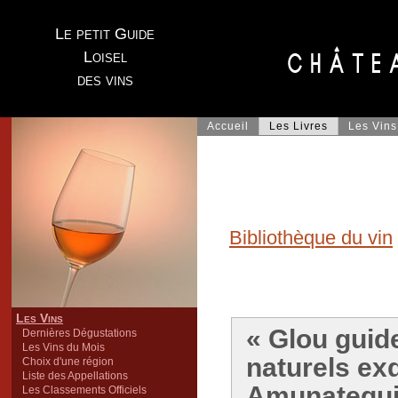
Le petit Guide
Loisel
des vins
Accueil
Les Livres
Les Vins
Bibliothèque du vin
Les Vins
« Glou guide
Dernières Dégustations
Les Vins du Mois
naturels ex
Choix d'une région
Liste des Appellations
Amunategui
Les Classements Officiels