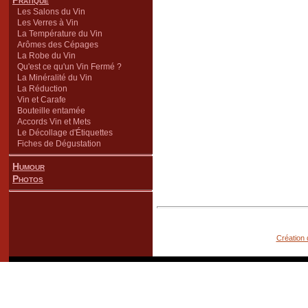
Pratique
Les Salons du Vin
Les Verres à Vin
La Température du Vin
Arômes des Cépages
La Robe du Vin
Qu'est ce qu'un Vin Fermé ?
La Minéralité du Vin
La Réduction
Vin et Carafe
Bouteille entamée
Accords Vin et Mets
Le Décollage d'Étiquettes
Fiches de Dégustation
Humour
Photos
Création 