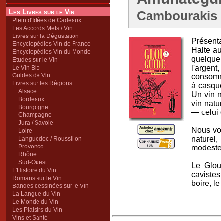
Les Livres sur le Vin
Cambourakis 2
Plein d'Idées de Cadeaux
Les Accords Mets / Vin
Livres sur la Dégustation
Présentat
Encyclopédies Vin de France
Halte aux
Encyclopédies Vin du Monde
quelque 
Etudes sur le Vin
l'argen
Le Vin Bio
Guides de Vin
consomma
Livres sur les Régions
à casque
Alsace
Un vin n
Bordeaux
vin natu
Bourgogne
― celui 
Champagne
Jura / Savoie
Nous vou
Loire
naturel
Languedoc / Roussillon
Provence
modeste)
Rhône
Sud-Ouest
Le Glou
L'Histoire du Vin
cavistes
Romans sur le Vin
boire, l
Bandes dessinées sur le Vin
La Langue du Vin
Le Monde du Vin
Les Plaisirs du Vin
Vins et Santé