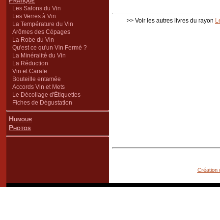
Pratique
Les Salons du Vin
Les Verres à Vin
>> Voir les autres livres du rayon
L
La Température du Vin
Arômes des Cépages
La Robe du Vin
Qu'est ce qu'un Vin Fermé ?
La Minéralité du Vin
La Réduction
Vin et Carafe
Bouteille entamée
Accords Vin et Mets
Le Décollage d'Étiquettes
Fiches de Dégustation
Humour
Photos
Création 