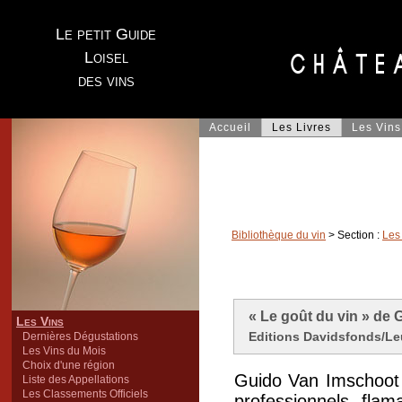
Le petit Guide
Loisel
des vins
Accueil
Les Livres
Les Vins
Bibliothèque du vin
> Section :
Les
« Le goût du vin » de
Les Vins
Editions Davidsfonds/Leu
Dernières Dégustations
Les Vins du Mois
Choix d'une région
Guido Van Imschoot 
Liste des Appellations
Les Classements Officiels
professionnels fla