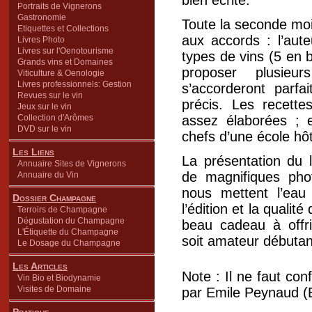
bien écrite.
Portraits de Vignerons
Gastronomie
Toute la seconde moi
Etiquettes et Collections
aux accords : l’aut
Livres Photo
Livres sur l'Oenotourisme
types de vins (5 en 
Grands vins et Domaines
proposer plusieu
Viticulture & Oenologie
Livres professionnels: Gestion
s’accorderont parf
Revues sur le vin
précis. Les recette
Jeux sur le vin
Collection d'Arômes
assez élaborées ; 
DVD sur le vin
chefs d’une école hôt
Les Liens
La présentation du 
Annuaire Sites de Vignerons
de magnifiques pho
Annuaire du Vin
nous mettent l’eau
Dossier Champagne
l’édition et la qualit
Terroirs de Champagne
Dégustation du Champagne
beau cadeau à offrir
L'Étiquette du Champagne
soit amateur débutan
Le Dosage du Champagne
Les Articles
Note : Il ne faut co
Vin Bio et Biodynamie
Visites de Domaine
par Emile Peynaud (