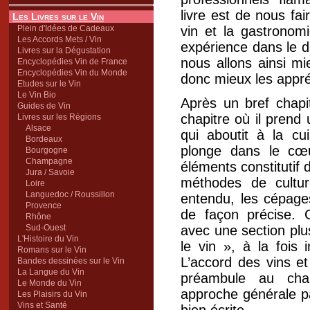
livre est de nous fa
Les Livres sur le Vin
Plein d'Idées de Cadeaux
vin et la gastronom
Les Accords Mets / Vin
expérience dans le d
Livres sur la Dégustation
nous allons ainsi mi
Encyclopédies Vin de France
Encyclopédies Vin du Monde
donc mieux les appré
Etudes sur le Vin
Le Vin Bio
Après un bref chapit
Guides de Vin
chapitre où il prend
Livres sur les Régions
Alsace
qui aboutit à la cui
Bordeaux
plonge dans le cœu
Bourgogne
Champagne
éléments constitutif d
Jura / Savoie
méthodes de culture
Loire
Languedoc / Roussillon
entendu, les cépages
Provence
de façon précise. 
Rhône
Sud-Ouest
avec une section plu
L'Histoire du Vin
le vin », à la fois i
Romans sur le Vin
L’accord des vins e
Bandes dessinées sur le Vin
La Langue du Vin
préambule au chapi
Le Monde du Vin
approche générale pa
Les Plaisirs du Vin
Vins et Santé