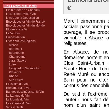
Les Livres sur le Vin
€
Plein d'Idées de Cadeaux
Les Accords Mets / Vin
Livres sur la Dégustation
Marc Heimermann es
Encyclopédies Vin de France
Encyclopédies Vin du Monde
sociale passionné par
Etudes sur le Vin
ouvrage, il se prop
Le Vin Bio
vignoble d’Alsace 
Guides de Vin
Livres sur les Régions
religieuses.
Alsace
Bordeaux
En Alsace, de n
Bourgogne
domaines portent en 
Champagne
Jura / Savoie
Clos Saint-Urbain 
Loire
Sainte-Hune de Trimb
Languedoc / Roussillon
Provence
René Muré ou encor
Rhône
Burn pour ne cite
Sud-Ouest
L'Histoire du Vin
connus des oenophil
Romans sur le Vin
Bandes dessinées sur le Vin
Du sud à l’extrême
La Langue du Vin
l’auteur nous fait dé
Le Monde du Vin
Les Plaisirs du Vin
nom d’un saint en 
Vins et Santé