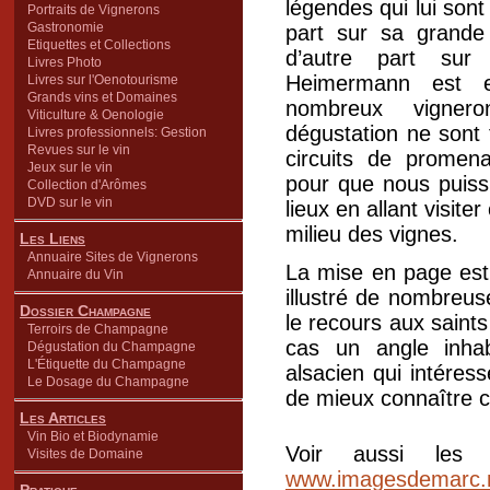
légendes qui lui son
Portraits de Vignerons
Gastronomie
part sur sa grande
Etiquettes et Collections
d’autre part sur
Livres Photo
Heimermann est e
Livres sur l'Oenotourisme
Grands vins et Domaines
nombreux vigner
Viticulture & Oenologie
dégustation ne sont 
Livres professionnels: Gestion
Revues sur le vin
circuits de promen
Jeux sur le vin
pour que nous puissi
Collection d'Arômes
DVD sur le vin
lieux en allant visite
milieu des vignes.
Les Liens
Annuaire Sites de Vignerons
La mise en page est 
Annuaire du Vin
illustré de nombreus
Dossier Champagne
le recours aux saints
Terroirs de Champagne
cas un angle inhab
Dégustation du Champagne
L'Étiquette du Champagne
alsacien qui intéres
Le Dosage du Champagne
de mieux connaître c
Les Articles
Vin Bio et Biodynamie
Voir aussi les
Visites de Domaine
www.imagesdemarc.