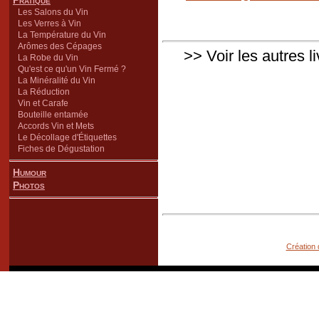
Pratique
Les Salons du Vin
Les Verres à Vin
La Température du Vin
Arômes des Cépages
>> Voir les autres l
La Robe du Vin
Qu'est ce qu'un Vin Fermé ?
La Minéralité du Vin
La Réduction
Vin et Carafe
Bouteille entamée
Accords Vin et Mets
Le Décollage d'Étiquettes
Fiches de Dégustation
Humour
Photos
Création 