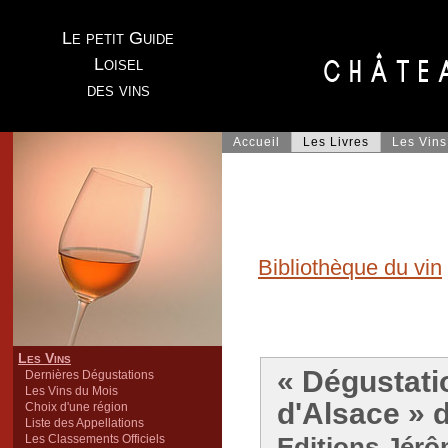
Le petit Guide
Loisel
des vins
Accueil
Les Livres
Les Vins
Bibliothèque du vin
Les Vins
« Dégustatio
Dernières Dégustations
Les Vins du Mois
d'Alsace »
Choix d'une région
Liste des Appellations
Les Classements Officiels
Editions Jérô