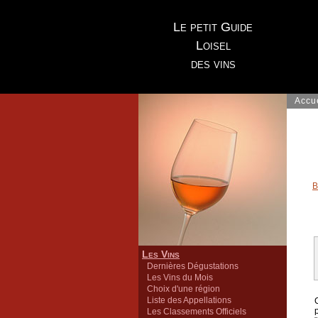
Le petit Guide
Loisel
des vins
Accu
B
Les Vins
Dernières Dégustations
Les Vins du Mois
Choix d'une région
Liste des Appellations
Les Classements Officiels