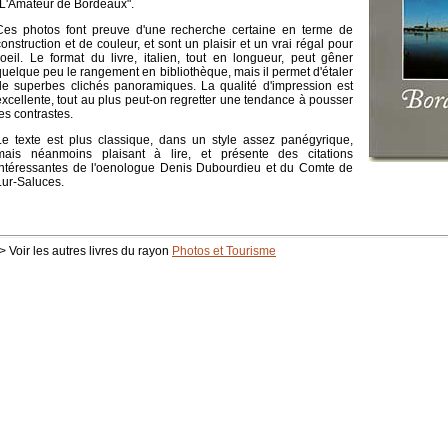
"L'Amateur de Bordeaux".
Ces photos font preuve d'une recherche certaine en terme de
construction et de couleur, et sont un plaisir et un vrai régal pour
l'oeil. Le format du livre, italien, tout en longueur, peut gêner
quelque peu le rangement en bibliothèque, mais il permet d'étaler
de superbes clichés panoramiques. La qualité d'impression est
excellente, tout au plus peut-on regretter une tendance à pousser
les contrastes.
Le texte est plus classique, dans un style assez panégyrique,
mais néanmoins plaisant à lire, et présente des citations
intéressantes de l'oenologue Denis Dubourdieu et du Comte de
Lur-Saluces.
> Voir les autres livres du rayon
Photos et Tourisme