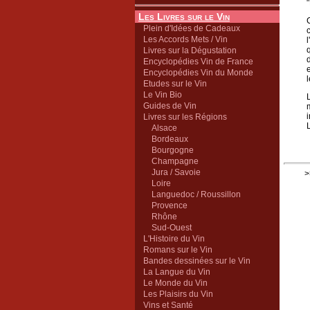
Les Livres sur le Vin
Plein d'Idées de Cadeaux
Les Accords Mets / Vin
Livres sur la Dégustation
Encyclopédies Vin de France
Encyclopédies Vin du Monde
Etudes sur le Vin
Le Vin Bio
Guides de Vin
Livres sur les Régions
Alsace
Bordeaux
Bourgogne
Champagne
Jura / Savoie
>
Loire
Languedoc / Roussillon
Provence
Rhône
Sud-Ouest
L'Histoire du Vin
Romans sur le Vin
Bandes dessinées sur le Vin
La Langue du Vin
Le Monde du Vin
Les Plaisirs du Vin
Vins et Santé