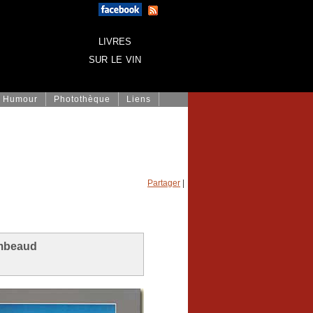
livres
sur le vin
Humour
Photothèque
Liens
Partager
|
ombeaud