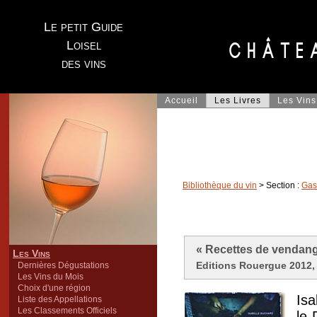
Le petit Guide
Loisel
des vins
Accueil
Les Livres
Les Vins
Bibliothèque du vin
> Section :
Gas
« Recettes de vendang
Les Vins
Editions Rouergue 2012, 
Dernières Dégustations
Les Vins du Mois
Choix d'une région
Isa
Liste des Appellations
Les Classements Officiels
le 