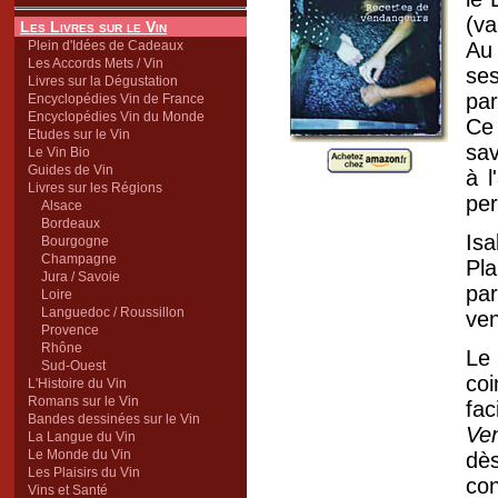
(va
Les Livres sur le Vin
Plein d'Idées de Cadeaux
Au
Les Accords Mets / Vin
ses
Livres sur la Dégustation
par
Encyclopédies Vin de France
Encyclopédies Vin du Monde
Ce 
Etudes sur le Vin
sav
Le Vin Bio
Guides de Vin
à l
Livres sur les Régions
pe
Alsace
Bordeaux
Isa
Bourgogne
Champagne
Pl
Jura / Savoie
pa
Loire
Languedoc / Roussillon
ven
Provence
Rhône
Le 
Sud-Ouest
coi
L'Histoire du Vin
Romans sur le Vin
fa
Bandes dessinées sur le Vin
Ve
La Langue du Vin
Le Monde du Vin
dès
Les Plaisirs du Vin
con
Vins et Santé