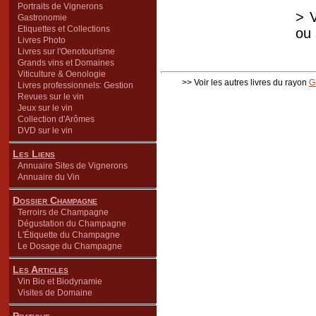
Portraits de Vignerons
> V
Gastronomie
Etiquettes et Collections
ou
Livres Photo
Livres sur l'Oenotourisme
Grands vins et Domaines
Viticulture & Oenologie
>> Voir les autres livres du rayon
G
Livres professionnels: Gestion
Revues sur le vin
Jeux sur le vin
Collection d'Arômes
DVD sur le vin
Les Liens
Annuaire Sites de Vignerons
Annuaire du Vin
Dossier Champagne
Terroirs de Champagne
Dégustation du Champagne
L'Étiquette du Champagne
Le Dosage du Champagne
Les Articles
Vin Bio et Biodynamie
Visites de Domaine