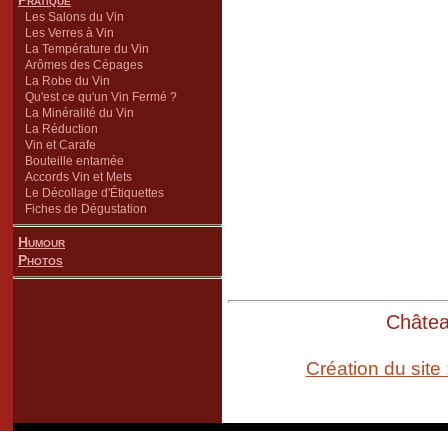
Pratique
Les Salons du Vin
Les Verres à Vin
La Température du Vin
Arômes des Cépages
La Robe du Vin
Qu'est ce qu'un Vin Fermé ?
La Minéralité du Vin
La Réduction
Vin et Carafe
Bouteille entamée
Accords Vin et Mets
Le Décollage d'Étiquettes
Fiches de Dégustation
Humour
Photos
Château
Création du site