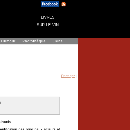
livres
sur le vin
Humour
Photothèque
Liens
Partager
|
n
uivants :
entification des principaux acteurs et