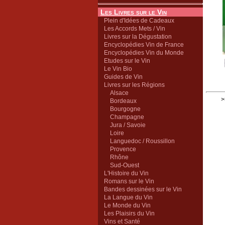
Les Livres sur le Vin
Plein d'Idées de Cadeaux
Les Accords Mets / Vin
Livres sur la Dégustation
Encyclopédies Vin de France
Encyclopédies Vin du Monde
Etudes sur le Vin
Le Vin Bio
Guides de Vin
Livres sur les Régions
Alsace
>
Bordeaux
Bourgogne
Champagne
Jura / Savoie
Loire
Languedoc / Roussillon
Provence
Rhône
Sud-Ouest
L'Histoire du Vin
Romans sur le Vin
Bandes dessinées sur le Vin
La Langue du Vin
Le Monde du Vin
Les Plaisirs du Vin
Vins et Santé