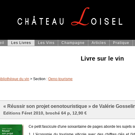
eil
Les Livres
Les Vins
Champagne
Articles
Pratique
Livre sur le vin
ibliothèque du vin
> Section :
Oeno-tourisme
« Réussir son projet oenotouristique » de Valérie Gosseli
Editions Féret 2010, broché 64 p, 12,90 €
Ce petit fascicule d'une soixantaine de pages aborde les sujets s
1. L'économie du tourisme viticole avec des chiffres clés et l'id