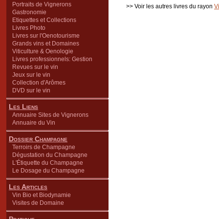
Portraits de Vignerons
>> Voir les autres livres du rayon
V
Gastronomie
Etiquettes et Collections
Livres Photo
Livres sur l'Oenotourisme
Grands vins et Domaines
Viticulture & Oenologie
Livres professionnels: Gestion
Revues sur le vin
Jeux sur le vin
Collection d'Arômes
DVD sur le vin
Les Liens
Annuaire Sites de Vignerons
Annuaire du Vin
Dossier Champagne
Terroirs de Champagne
Dégustation du Champagne
L'Étiquette du Champagne
Le Dosage du Champagne
Les Articles
Vin Bio et Biodynamie
Visites de Domaine