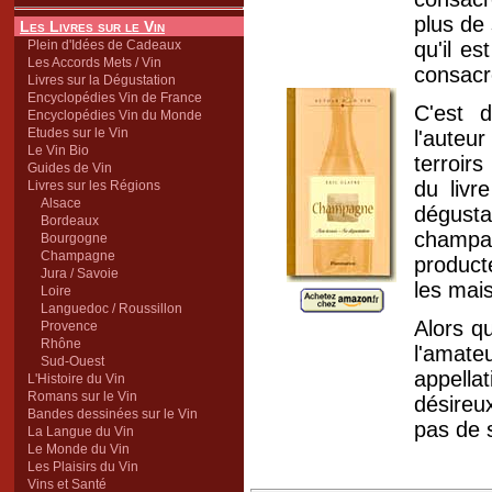
plus de
Les Livres sur le Vin
Plein d'Idées de Cadeaux
qu'il es
Les Accords Mets / Vin
consacr
Livres sur la Dégustation
Encyclopédies Vin de France
C'est 
Encyclopédies Vin du Monde
Etudes sur le Vin
l'auteu
Le Vin Bio
terroirs
Guides de Vin
du livr
Livres sur les Régions
Alsace
dégust
Bordeaux
champag
Bourgogne
Champagne
producte
Jura / Savoie
les mai
Loire
Languedoc / Roussillon
Alors q
Provence
Rhône
l'amate
Sud-Ouest
appella
L'Histoire du Vin
Romans sur le Vin
désireu
Bandes dessinées sur le Vin
pas de s
La Langue du Vin
Le Monde du Vin
Les Plaisirs du Vin
Vins et Santé