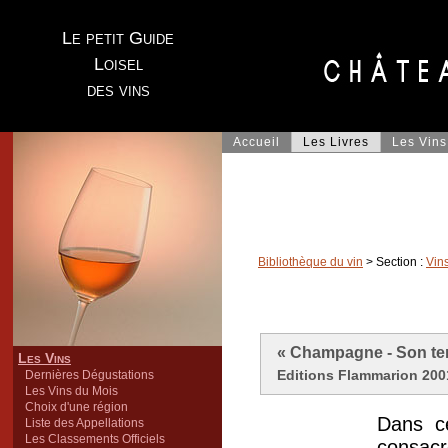
Le petit Guide
Loisel
des vins
Accueil
Les Livres
Les Vins
Bibliothèque du vin
> Section :
Vin
« Champagne - Son terr
Les Vins
Editions Flammarion 2001,
Dernières Dégustations
Les Vins du Mois
Choix d'une région
Dans ce
Liste des Appellations
Les Classements Officiels
consacr