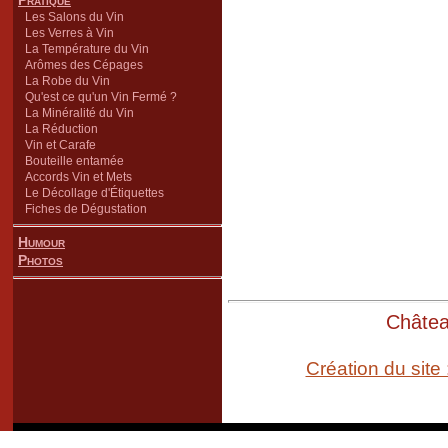
Pratique
Les Salons du Vin
Les Verres à Vin
La Température du Vin
Arômes des Cépages
La Robe du Vin
Qu'est ce qu'un Vin Fermé ?
La Minéralité du Vin
La Réduction
Vin et Carafe
Bouteille entamée
Accords Vin et Mets
Le Décollage d'Étiquettes
Fiches de Dégustation
Humour
Photos
Château
Création du site