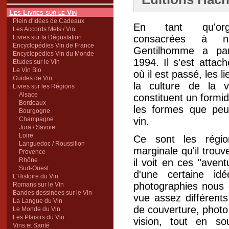
Les Livres sur le Vin
Plein d'Idées de Cadeaux
En tant qu'organ
Les Accords Mets / Vin
consacrées à not
Livres sur la Dégustation
Encyclopédies Vin de France
Gentilhomme a pa
Encyclopédies Vin du Monde
1994. Il s'est attac
Etudes sur le Vin
Le Vin Bio
où il est passé, les 
Guides de Vin
la culture de la v
Livres sur les Régions
Alsace
constituent un formi
Bordeaux
les formes que peut
Bourgogne
Champagne
vin.
Jura / Savoie
Loire
Ce sont les régi
Languedoc / Roussillon
marginale qu'il trouv
Provence
Rhône
il voit en ces "aventu
Sud-Ouest
d'une certaine id
L'Histoire du Vin
photographies nous o
Romans sur le Vin
Bandes dessinées sur le Vin
vue assez différents
La Langue du Vin
de couverture, photo
Le Monde du Vin
Les Plaisirs du Vin
vision, tout en so
Vins et Santé