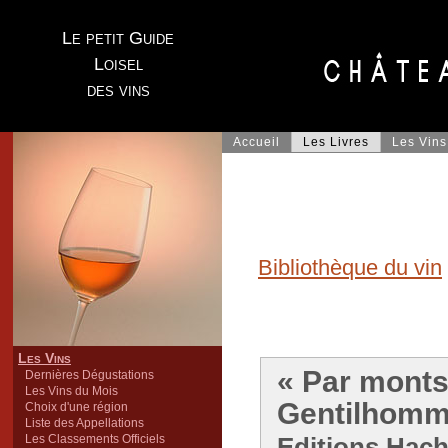
Le petit Guide
Loisel
des vins
Accueil
Les Livres
Les Vins
Bibliothèque du vin
Les Vins
« Par monts 
Dernières Dégustations
Les Vins du Mois
Gentilhomm
Choix d'une région
Liste des Appellations
Les Classements Officiels
Editions Hache