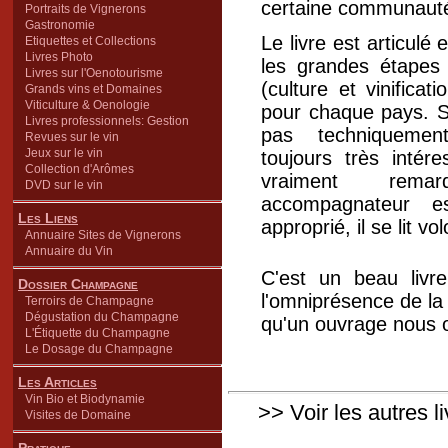
certaine communauté
Portraits de Vignerons
Gastronomie
Le livre est articulé
Etiquettes et Collections
Livres Photo
les grandes étapes 
Livres sur l'Oenotourisme
(culture et vinifica
Grands vins et Domaines
Viticulture & Oenologie
pour chaque pays. S
Livres professionnels: Gestion
pas techniquement
Revues sur le vin
Jeux sur le vin
toujours très intér
Collection d'Arômes
vraiment rema
DVD sur le vin
accompagnateur es
Les Liens
approprié, il se lit vol
Annuaire Sites de Vignerons
Annuaire du Vin
C'est un beau livre
Dossier Champagne
l'omniprésence de la 
Terroirs de Champagne
Dégustation du Champagne
qu'un ouvrage nous o
L'Étiquette du Champagne
Le Dosage du Champagne
Les Articles
Vin Bio et Biodynamie
>> Voir les autres l
Visites de Domaine