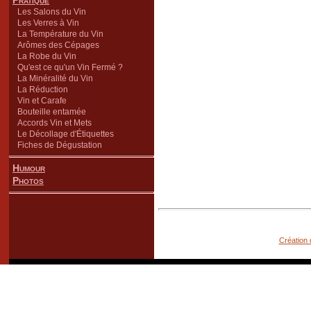
Pratique
Les Salons du Vin
Les Verres à Vin
La Température du Vin
Arômes des Cépages
La Robe du Vin
Qu'est ce qu'un Vin Fermé ?
La Minéralité du Vin
La Réduction
Vin et Carafe
Bouteille entamée
Accords Vin et Mets
Le Décollage d'Étiquettes
Fiches de Dégustation
Humour
Photos
Création 