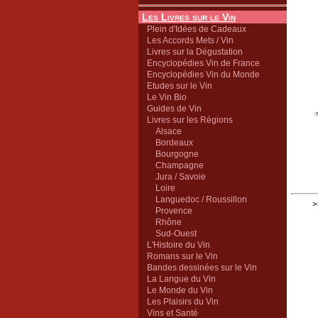
Les Livres sur le Vin
Plein d'Idées de Cadeaux
Les Accords Mets / Vin
Livres sur la Dégustation
Encyclopédies Vin de France
Encyclopédies Vin du Monde
Etudes sur le Vin
Le Vin Bio
Guides de Vin
Livres sur les Régions
Alsace
Bordeaux
Bourgogne
Champagne
Jura / Savoie
Loire
Languedoc / Roussillon
>
Provence
Rhône
Sud-Ouest
L'Histoire du Vin
Romans sur le Vin
Bandes dessinées sur le Vin
La Langue du Vin
Le Monde du Vin
Les Plaisirs du Vin
Vins et Santé