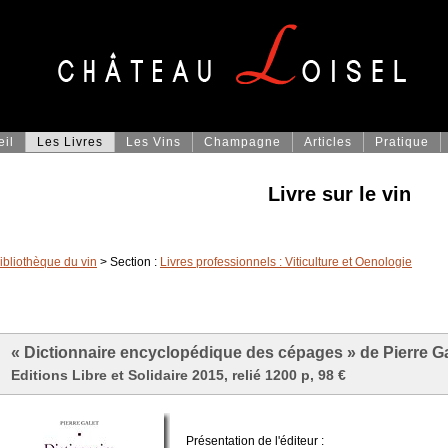
eil
Les Livres
Les Vins
Champagne
Articles
Pratique
Livre sur le vin
ibliothèque du vin
> Section :
Livres professionnels : Viticulture et Oenologie
« Dictionnaire encyclopédique des cépages » de Pierre Ga
Editions Libre et Solidaire 2015, relié 1200 p, 98 €
Présentation de l'éditeur :