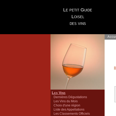
Le petit Guide
Loisel
des vins
Accu
B
Les Vins
Dernières Dégustations
Les Vins du Mois
Choix d'une région
Liste des Appellations
Les Classements Officiels