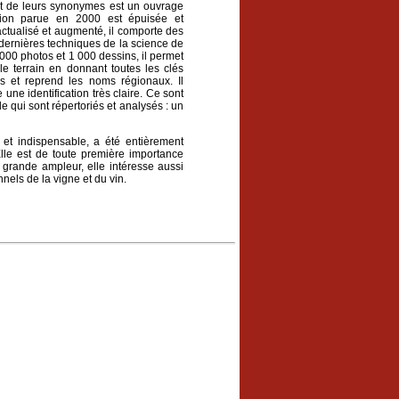
t de leurs synonymes est un ouvrage
ition parue en 2000 est épuisée et
tualisé et augmenté, il comporte des
s dernières techniques de la science de
000 photos et 1 000 dessins, il permet
le terrain en donnant toutes les clés
es et reprend les noms régionaux. Il
une identification très claire. Ce sont
qui sont répertoriés et analysés : un
e et indispensable, a été entièrement
Elle est de toute première importance
de grande ampleur, elle intéresse aussi
nels de la vigne et du vin.