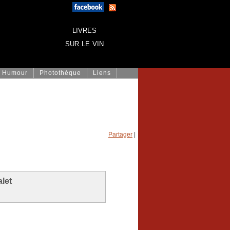
livres
sur le vin
Humour
Photothèque
Liens
Partager
|
let