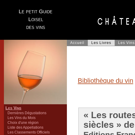
Le petit Guide
Loisel
des vins
Accueil
Les Livres
Les Vins
Bibliothèque du vin
Les Vins
« Les route
Dernières Dégustations
Les Vins du Mois
siècles » d
Choix d'une région
Liste des Appellations
Les Classements Officiels
Editions Franc