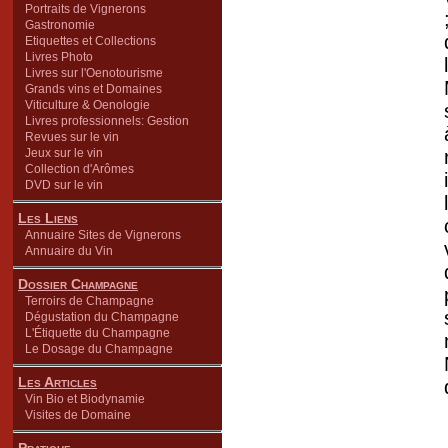
Portraits de Vignerons
Gastronomie
Etiquettes et Collections
Livres Photo
Livres sur l'Oenotourisme
Grands vins et Domaines
Viticulture & Oenologie
Livres professionnels: Gestion
Revues sur le vin
Jeux sur le vin
Collection d'Arômes
DVD sur le vin
Les Liens
Annuaire Sites de Vignerons
Annuaire du Vin
Dossier Champagne
Terroirs de Champagne
Dégustation du Champagne
L'Étiquette du Champagne
Le Dosage du Champagne
Les Articles
Vin Bio et Biodynamie
Visites de Domaine