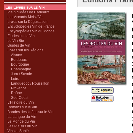
Les Livres sur le Vin
Plein d'Idées de Cadeaux
Les Accords Mets / Vin
Livres sur la Dégustation
Encyclopédies Vin de France
Encyclopédies Vin du Monde
Etudes sur le Vin
Le Vin Bio
Guides de Vin
Livres sur les Régions
Alsace
Bordeaux
Bourgogne
Champagne
Jura / Savoie
Loire
Languedoc / Roussillon
Provence
Rhône
Sud-Ouest
L'Histoire du Vin
Romans sur le Vin
Bandes dessinées sur le Vin
La Langue du Vin
Le Monde du Vin
Les Plaisirs du Vin
Vins et Santé