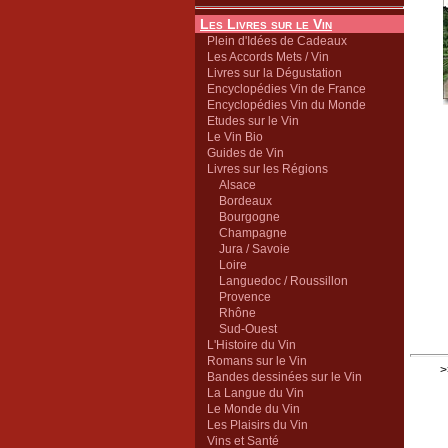
Les Livres sur le Vin
Plein d'Idées de Cadeaux
Les Accords Mets / Vin
Livres sur la Dégustation
Encyclopédies Vin de France
Encyclopédies Vin du Monde
Etudes sur le Vin
Le Vin Bio
Guides de Vin
Livres sur les Régions
Alsace
Bordeaux
Bourgogne
Champagne
Jura / Savoie
Loire
Languedoc / Roussillon
Provence
Rhône
Sud-Ouest
L'Histoire du Vin
Romans sur le Vin
>
Bandes dessinées sur le Vin
La Langue du Vin
Le Monde du Vin
Les Plaisirs du Vin
Vins et Santé