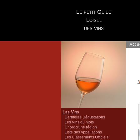
Le petit Guide
Loisel
des vins
Accu
B
Les Vins
Dernières Dégustations
Les Vins du Mois
Choix d'une région
Liste des Appellations
Les Classements Officiels