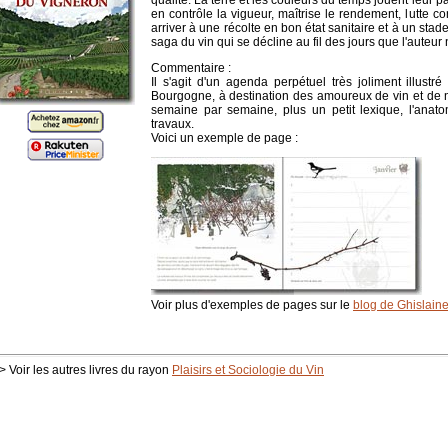
qualité. La terre et les couleurs du temps jouent leur part
en contrôle la vigueur, maîtrise le rendement, lutte c
arriver à une récolte en bon état sanitaire et à un sta
saga du vin qui se décline au fil des jours que l'auteur
Commentaire :
Il s'agit d'un agenda perpétuel très joliment illust
Bourgogne, à destination des amoureux de vin et de natu
semaine par semaine, plus un petit lexique, l'anato
travaux.
Voici un exemple de page :
Voir plus d'exemples de pages sur le
blog de Ghislain
> Voir les autres livres du rayon
Plaisirs et Sociologie du Vin