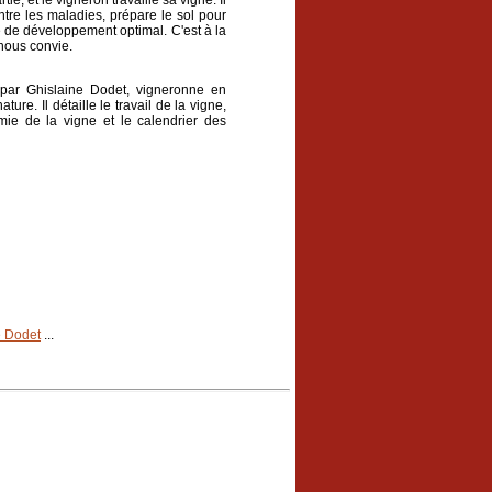
ie, et le vigneron travaille sa vigne. Il
ontre les maladies, prépare le sol pour
de de développement optimal. C'est à la
 nous convie.
ré par Ghislaine Dodet, vigneronne en
re. Il détaille le travail de la vigne,
mie de la vigne et le calendrier des
e Dodet
...