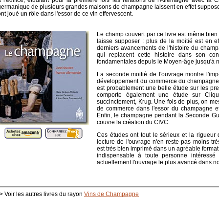
à l'édifice, étudiant pour la première fois les relations de l'Allemagne avec
germanique de plusieurs grandes maisons de champagne laissent en effet supposer q
ont joué un rôle dans l'essor de ce vin effervescent.
Le champ couvert par ce livre est même bien pl
laisse supposer : plus de la moitié est en ef
derniers avancements de l'histoire du champ
qui replacent cette histoire dans son con
fondamentales depuis le Moyen-âge jusqu'à n
La seconde moitié de l'ouvrage montre l'im
développement du commerce du champagne. L
est probablement une belle étude sur les pr
comporte également une étude sur Cliqu
succinctement, Krug. Une fois de plus, on me
de commerce dans l'essor du champagne et 
Enfin, le champagne pendant la Seconde Gue
couvre la création du CIVC.
Ces études ont tout le sérieux et la rigueur
lecture de l'ouvrage n'en reste pas moins tr
est très bien imprimé dans un agréable format ca
indispensable à toute personne intéressé 
actuellement l'ouvrage le plus avancé dans 
> Voir les autres livres du rayon
Vins de Champagne