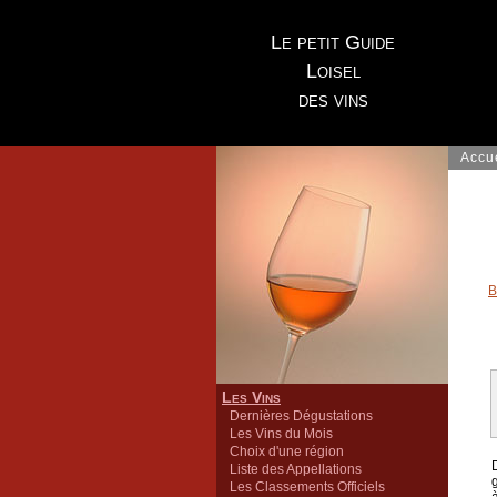
Le petit Guide
Loisel
des vins
Accu
B
Les Vins
Dernières Dégustations
Les Vins du Mois
Choix d'une région
Liste des Appellations
Les Classements Officiels