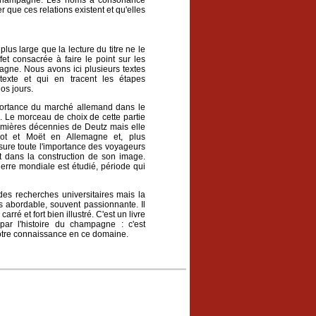
 la Champagne. Les noms à consonance
ue ces relations existent et qu'elles
us large que la lecture du titre ne le
fet consacrée à faire le point sur les
agne. Nous avons ici plusieurs textes
texte et qui en tracent les étapes
os jours.
portance du marché allemand dans le
e morceau de choix de cette partie
emières décennies de Deutz mais elle
ot et Moët en Allemagne et, plus
sure toute l'importance des voyageurs
dans la construction de son image.
rre mondiale est étudié, période qui
 des recherches universitaires mais la
ès abordable, souvent passionnante. Il
rré et fort bien illustré. C'est un livre
par l'histoire du champagne : c'est
notre connaissance en ce domaine.